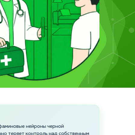
фаминовые нейроны черной
нно теряет контроль над собственным