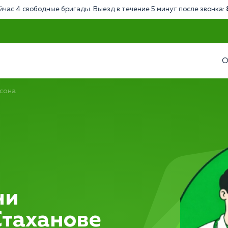
йчас 4 свободные бригады. Выезд в течение 5 минут после звонка:
О
сона
ни
Стаханове