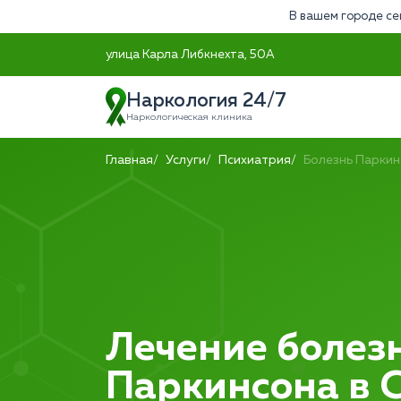
В вашем городе се
улица Карла Либкнехта, 50А
Наркология 24/7
Наркологическая клиника
Главная
Услуги
Психиатрия
Болезнь Паркин
Лечение болез
Паркинсона в 