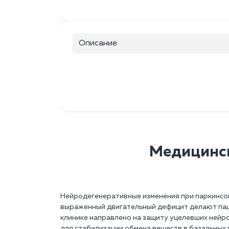
Описание
Медицинск
Нейродегенеративные изменения при паркинсон
выраженный двигательный дефицит делают пац
клинике направлено на защиту уцелевших нейр
для стабилизации обмена веществ в базальных г