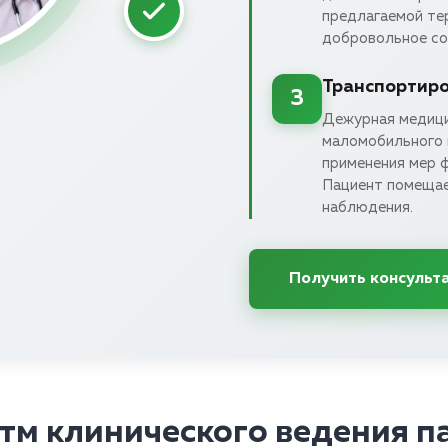
предлагаемой те
добровольное со
Транспортиро
3
Дежурная медици
маломобильного п
применения мер ф
Пациент помещае
наблюдения.
Получить консульт
тм клинического ведения п