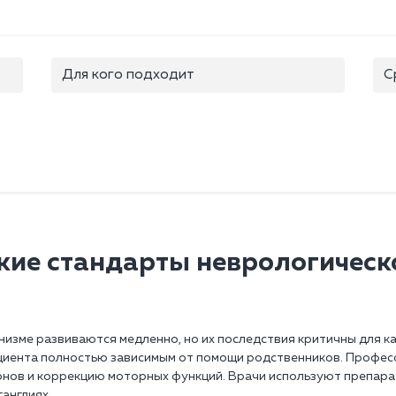
Для кого подходит
С
ие стандарты неврологичес
изме развиваются медленно, но их последствия критичны для к
иента полностью зависимым от помощи родственников. Професс
онов и коррекцию моторных функций. Врачи используют препар
англиях.