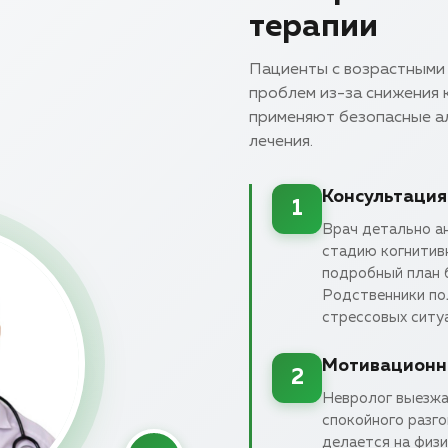
терапии
Пациенты с возрастными
проблем из-за снижения 
применяют безопасные а
лечения.
Консультация
1
Врач детально а
стадию когнитив
подробный план 
Родственники по
стрессовых ситу
Мотивационна
2
Невролог выезжа
спокойного разго
делается на физ