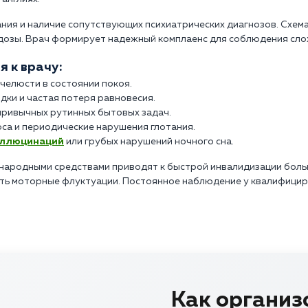
ия и наличие сопутствующих психиатрических диагнозов. Схем
дозы. Врач формирует надежный комплаенс для соблюдения сло
 к врачу:
челюсти в состоянии покоя.
дки и частая потеря равновесия.
привычных рутинных бытовых задач.
оса и периодические нарушения глотания.
аллюцинаций
или грубых нарушений ночного сна.
народными средствами приводят к быстрой инвалидизации боль
ь моторные флуктуации. Постоянное наблюдение у квалифициро
Как организ