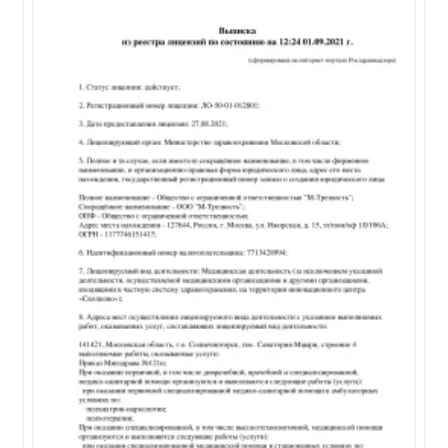
форму, появляются проблемы с функционированием
в повседневной жизни или появляются
суицидальные мысли, важно незамедлительно
обратиться к психиатру.