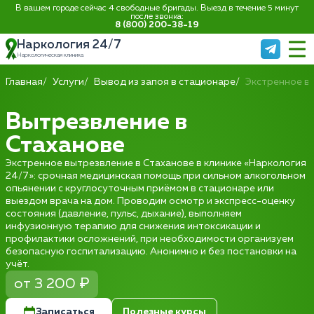
В вашем городе сейчас 4 свободные бригады. Выезд в течение 5 минут
после звонка:
8 (800) 200-38-19
Наркология 24/7
Наркологическая клиника
Главная
Услуги
Вывод из запоя в стационаре
Экстренное в
Вытрезвление в
Стаханове
Экстренное вытрезвление в Стаханове в клинике «Наркология
24/7»: срочная медицинская помощь при сильном алкогольном
опьянении с круглосуточным приёмом в стационаре или
выездом врача на дом. Проводим осмотр и экспресс-оценку
состояния (давление, пульс, дыхание), выполняем
инфузионную терапию для снижения интоксикации и
профилактики осложнений, при необходимости организуем
безопасную госпитализацию. Анонимно и без постановки на
учёт.
от 3 200 ₽
Записаться
Полезные курсы