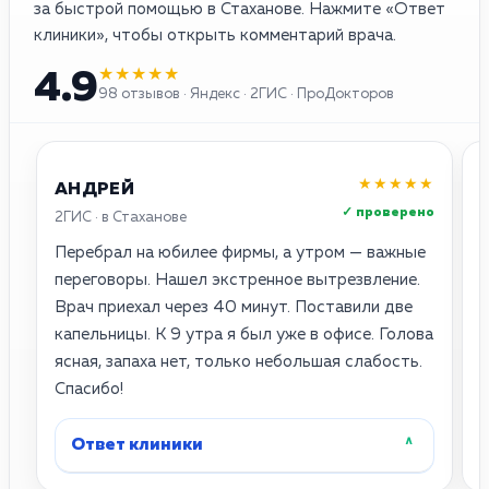
за быстрой помощью в Стаханове. Нажмите «Ответ
клиники», чтобы открыть комментарий врача.
★★★★★
4.9
98 отзывов · Яндекс · 2ГИС · ПроДокторов
★★★★★
АНДРЕЙ
✓ проверено
2ГИС · в Стаханове
Я
Перебрал на юбилее фирмы, а утром — важные
С
переговоры. Нашел экстренное вытрезвление.
с
Врач приехал через 40 минут. Поставили две
с
капельницы. К 9 утра я был уже в офисе. Голова
Ч
ясная, запаха нет, только небольшая слабость.
р
Спасибо!
б
Ответ клиники
˄