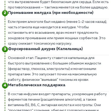
что вытрезвление будет безопасным для сердца. Если есть
противопоказания — тактика меняется на более щадящую.
Промывание желудка (при необходимости)
Если прием алкоголя был недавно (менее 1–2 часов назад),
часть этанола еще находится в желудке. Чтобы
остановить его всасывание, врач может предложить
зондовое промывание или прием мощных сорбентов. Это
сразу снижает токсическую нагрузку.
Форсированный диурез (Капельница)
Основной этап. Пациенту ставится капельница для
быстрого вытрезвления с большим объемом жидкости
(физраствор, глюкоза, электролиты) и мочегонными
препаратами. Это запускает почки на максимальную
работу, физически "вымывая" токсины из крови.
Метаболическая поддержка
В состав инфузии входят препараты, ускоряющие работу
ферментов печени (расщепление алкоголя), а также
витамины В1, В6, С, янтарная кислота и ноотропы. Они
"просветляют" сознание, убирают головокружение и