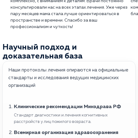
комплексно, с вниманием к деталям. Врачи постоянно
спе
основываясь на индивидуальных особенностях
изменений в мозге.
консультировали нас на всех этапах лечения. Уже через
ком
пациента.
пару месяцев мама стала лучше ориентироваться в
бла
пространстве и времени. Спасибо за ваш
профессионализм и чуткость!
Научный подход и
доказательная база
Наши протоколы лечения опираются на официальные
стандарты и исследования ведущих медицинских
организаций
Клинические рекомендации Минздрава РФ
Стандарт диагностики и лечения когнитивных
расстройств у лиц пожилого возраста.
Всемирная организация здравоохранения