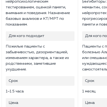
нейропсихологическим
(ингибиторы 
тестированием, оценкой памяти,
мемантин, со
внимания и поведения. Назначение
нейропротек
базовых анализов и КТ/МРТ по
прогрессиро
показаниям.
памяти и пов
Для кого подходит
Для кого п
Пожилые пациенты с
Пациенты с 
забывчивостью, дезориентацией,
болезнью Ал
изменением характера, а также их
или смешанн
родственники, заметившие
нуждающиеся
ухудшение.
самостоятель
Срок
Срок
1–1.5 часа
1 месяц
Цена
Цена