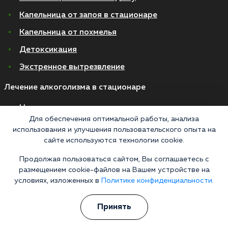
Капельница от запоя в стационаре
Капельница от похмелья
Детоксикация
Экстренное вытрезвление
Лечение алкоголизма в стационаре
На дому
Для обеспечения оптимальной работы, анализа
В стационаре
использования и улучшения пользовательского опыта на
сайте используются технологии cookie.
Амбулаторно
Хронический алкоголизм
Продолжая пользоваться сайтом, Вы соглашаетесь с
размещением cookie-файлов на Вашем устройстве на
Женский алкоголизм
условиях, изложенных в
Политике конфиденциальности.
Пивной алкоголизм
Принять
© 2026 Все права защищены