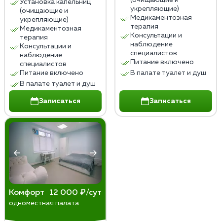
(очищающие и
Установка капельниц
укрепляющие)
(очищающие и
Медикаментозная
укрепляющие)
терапия
Медикаментозная
Консультации и
терапия
наблюдение
Консультации и
специалистов
наблюдение
Питание включено
специалистов
Питание включено
В палате туалет и душ
В палате туалет и душ
Записаться
Записаться
Комфорт
12 000 ₽/сут
одноместная палата