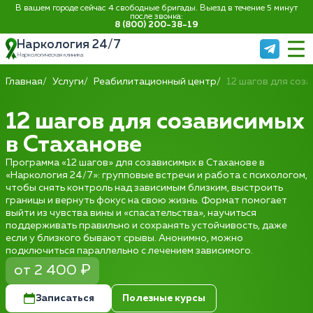
В вашем городе сейчас 4 свободные бригады. Выезд в течение 5 минут
после звонка:
8 (800) 200-38-19
Наркология 24/7
Наркологическая клиника
Главная
Услуги
Реабилитационный центр
12 шагов для соз
12 шагов для созависимых
в Стаханове
Программа «12 шагов» для созависимых в Стаханове в
«Наркология 24/7»: групповые встречи и работа с психологом,
чтобы снять контроль над зависимым близким, выстроить
границы и вернуть фокус на свою жизнь. Формат помогает
выйти из чувства вины и «спасательства», научиться
поддерживать правильно и сохранять устойчивость, даже
если у близкого бывают срывы. Анонимно, можно
подключиться параллельно с лечением зависимого.
от 2 400 ₽
Записаться
Полезные курсы