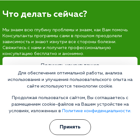
Что делать сейчас?
Мы знаем всю глубину проблемы и знаем, как Вам помочь.
Консультанты программы сами в прошлом преодолели
зависимость и знают изнутри все стороны болезни.
Свяжитесь с нами и получите профессиональную
консультацию бесплатно и анонимно.
Получить консультацию
Для обеспечения оптимальной работы, анализа
использования и улучшения пользовательского опыта на
сайте используются технологии cookie.
Наркология 24/7
Продолжая пользоваться сайтом, Вы соглашаетесь с
размещением cookie-файлов на Вашем устройстве на
Наркологическая клиника
условиях, изложенных в
Политике конфиденциальности.
Цены
О клинике
Принять
Лицензии