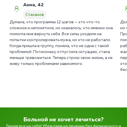
Анна, 42
Стаханов
Думала, что программы 12 шагов — это что-то
Дол
сложное и непонятное, но оказалось, что именно она
но 
помогла мне вернуть себя. Все силы уходили на
Про
попытки контролировать мужа, но это не работало.
пом
Когда пришла в группу, поняла, что не одна с такой
раб
проблемой. Потихоньку отпустила ситуацию, стала
жал
меньше тревожиться. Теперь строю свою жизнь, а не
пер
живу только проблемами зависимого.
это
бе
Больной не хочет лечиться?
Берем все на себя! Убеждаем на лечение без физического и