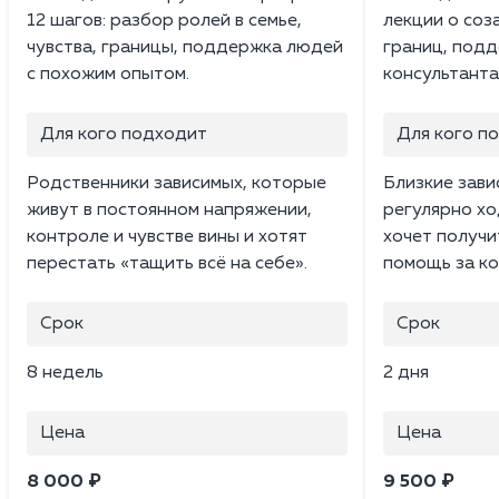
12 шагов: разбор ролей в семье,
лекции о соз
чувства, границы, поддержка людей
границ, подд
с похожим опытом.
консультанта
Для кого подходит
Для кого п
Родственники зависимых, которые
Близкие зави
живут в постоянном напряжении,
регулярно хо
контроле и чувстве вины и хотят
хочет получ
перестать «тащить всё на себе».
помощь за ко
Срок
Срок
8 недель
2 дня
Цена
Цена
8 000 ₽
9 500 ₽