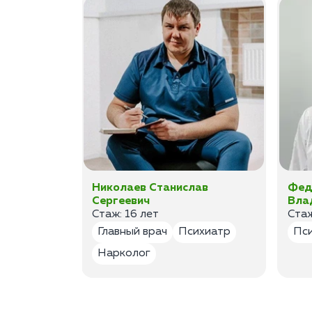
а
Николаев Станислав
Фед
Сергеевич
Вла
Стаж: 16 лет
Стаж
лог
Главный врач
Психиатр
Пс
Нарколог