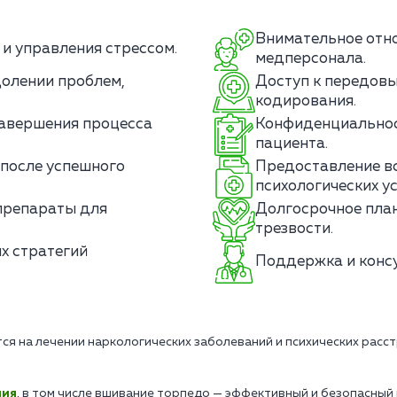
Внимательное отн
и управления стрессом.
медперсонала.
олении проблем,
Доступ к передовы
кодирования.
авершения процесса
Конфиденциальност
пациента.
после успешного
Предоставление в
психологических ус
препараты для
Долгосрочное пла
трезвости.
х стратегий
Поддержка и консу
ся на лечении наркологических заболеваний и психических расс
ния
, в том числе вшивание торпедо — эффективный и безопасный