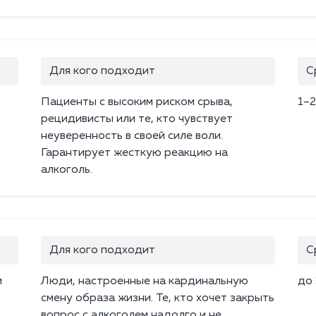
Для кого подходит
С
Пациенты с высоким риском срыва,
1–2
рецидивисты или те, кто чувствует
неуверенность в своей силе воли.
Гарантирует жесткую реакцию на
алкоголь.
Для кого подходит
С
й
Люди, настроенные на кардинальную
до 
смену образа жизни. Те, кто хочет закрыть
вопрос с алкоголем надолго и не