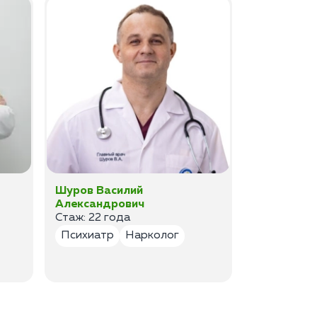
Шуров Василий
Шурова Ек
Александрович
Анатольев
Стаж: 22 года
Стаж:17 ле
Психиатр
Нарколог
Психиатр
Психотер