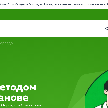
йчас 4 свободные бригады. Выезд в течение 5 минут после звонка:
О
Торпедо
етодом
ханове
(Торпедо) в Стаханове в