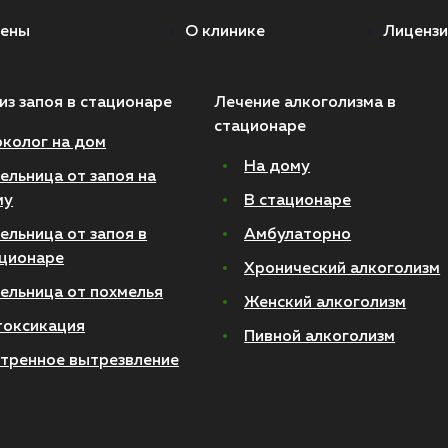
ены
О клинике
Лицензи
из запоя в стационаре
Лечение алкоголизма в
стационаре
колог на дом
На дому
ельница от запоя на
му
В стационаре
ельница от запоя в
Амбулаторно
ционаре
Хронический алкоголизм
ельница от похмелья
Женский алкоголизм
токсикация
Пивной алкоголизм
тренное вытрезвление