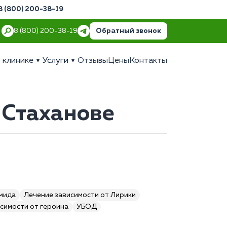
8 (800) 200-38-19
Обратный звонок
8 (800) 200-38-19
 клинике
Услуги
Отзывы
Цены
Контакты
 Стаханове
амида
Лечение зависимости от Лирики
симости от героина
УБОД