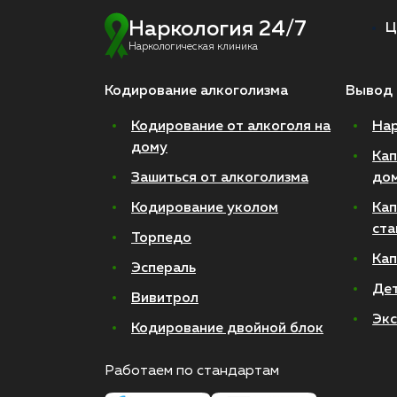
Наркология 24/7
Ц
Наркологическая клиника
Кодирование алкоголизма
Вывод 
Кодирование от алкоголя на
Нар
дому
Кап
Зашиться от алкоголизма
до
Кодирование уколом
Кап
ста
Торпедо
Кап
Эспераль
Де
Вивитрол
Экс
Кодирование двойной блок
Работаем по стандартам