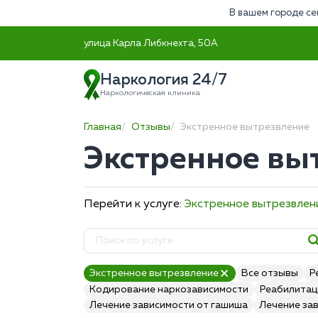
В вашем городе се
улица Карла Либкнехта, 50А
Наркология 24/7
Наркологическая клиника
Главная
Отзывы
Экстренное вытрезвление
Экстренное вы
Перейти к услуге:
Экстренное вытрезвлен
Экстренное вытрезвление
Все отзывы
Р
Кодирование наркозависимости
Реабилитац
Лечение зависимости от гашиша
Лечение за