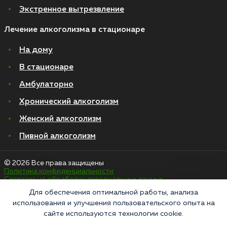
Экстренное вытрезвление
Лечение алкоголизма в стационаре
На дому
В стационаре
Амбулаторно
Хронический алкоголизм
Женский алкоголизм
Пивной алкоголизм
© 2026 Все права защищены
Политика конфиденциальности
Согласие на обработку персональных данных
Для обеспечения оптимальной работы, анализа
использования и улучшения пользовательского опыта на
«Напоминаем, что сайт https://narkologiya24.clinic против распространения,
сайте используются технологии cookie.
продажи и приема психоактивных веществ. Незаконное производство,
пропаганда и сбыт наркотических средств или их аналогов карается в