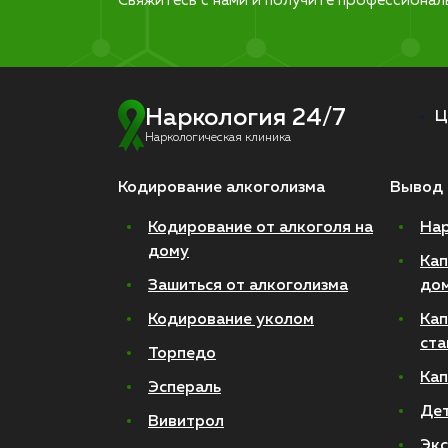
Свяжитесь с нами и получите профессионал
Наркология 24/7
Ц
Наркологическая клиника
Кодирование алкоголизма
Вывод 
Кодирование от алкоголя на
Нар
дому
Кап
Зашиться от алкоголизма
до
Кодирование уколом
Кап
ста
Торпедо
Кап
Эспераль
Де
Вивитрол
Экс