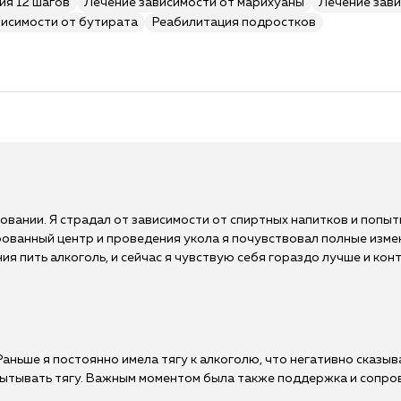
ия 12 шагов
Лечение зависимости от марихуаны
Лечение зави
висимости от бутирата
Реабилитация подростков
овании. Я страдал от зависимости от спиртных напитков и попыт
ованный центр и проведения укола я почувствовал полные измен
ия пить алкоголь, и сейчас я чувствую себя гораздо лучше и ко
аньше я постоянно имела тягу к алкоголю, что негативно сказыв
пытывать тягу. Важным моментом была также поддержка и сопро