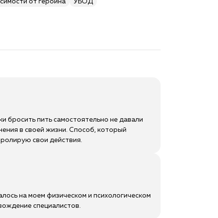
симости от героина
УБОД
ки бросить пить самостоятельно не давали
ения в своей жизни. Способ, который
нтролирую свои действия.
алось на моем физическом и психологическом
вождение специалистов.