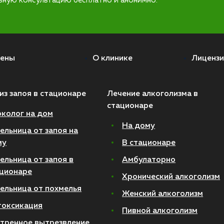
ьную консультацию бесплатно и анонимно.
ены
О клинике
Лицензи
из запоя в стационаре
Лечение алкоголизма в
стационаре
колог на дом
На дому
ельница от запоя на
му
В стационаре
ельница от запоя в
Амбулаторно
ционаре
Хронический алкоголизм
ельница от похмелья
Женский алкоголизм
токсикация
Пивной алкоголизм
тренное вытрезвление