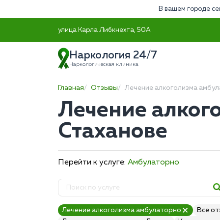
В вашем городе се
улица Карла Либкнехта, 50А
Наркология 24/7
Наркологическая клиника
Главная
Отзывы
Лечение алкоголизма амбу
Лечение алког
Стаханове
Перейти к услуге:
Амбулаторно
Лечение алкоголизма амбулаторно
Все о