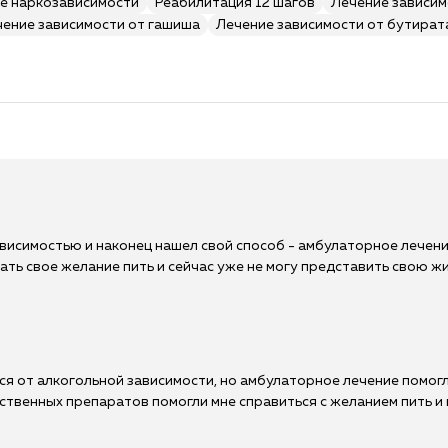
е наркозависимости
Реабилитация 12 шагов
Лечение зависим
чение зависимости от гашиша
Лечение зависимости от бутират
ависимостью и наконец нашел свой способ - амбулаторное лечени
ть свое желание пить и сейчас уже не могу представить свою жи
ься от алкогольной зависимости, но амбулаторное лечение помогл
твенных препаратов помогли мне справиться с желанием пить и 