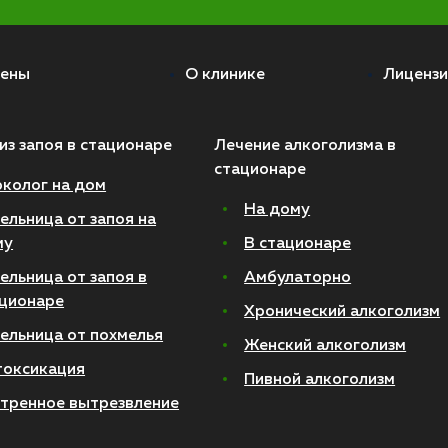
ены
О клинике
Лицензи
из запоя в стационаре
Лечение алкоголизма в
стационаре
колог на дом
На дому
ельница от запоя на
му
В стационаре
ельница от запоя в
Амбулаторно
ционаре
Хронический алкоголизм
ельница от похмелья
Женский алкоголизм
токсикация
Пивной алкоголизм
тренное вытрезвление