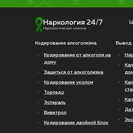
Наркология 24/7
Ц
Наркологическая клиника
Кодирование алкоголизма
Вывод 
Кодирование от алкоголя на
Нар
дому
Кап
Зашиться от алкоголизма
до
Кодирование уколом
Кап
ста
Торпедо
Кап
Эспераль
Де
Вивитрол
Экс
Кодирование двойной блок