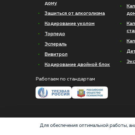
дому
Кап
Зашиться от алкоголизма
до
Кодирование уколом
Кап
ста
Торпедо
Кап
Эспераль
Де
Вивитрол
Экс
Кодирование двойной блок
Работаем по стандартам
Для обеспечения оптимальной работы, ана
© 2026 Все права защищены