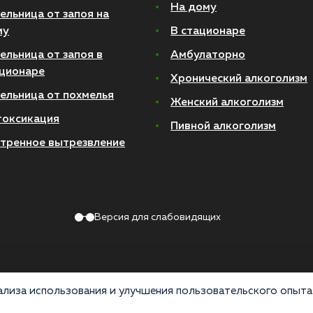
На дому
ельница от запоя на
му
В стационаре
ельница от запоя в
Амбулаторно
ционаре
Хронический алкоголизм
ельница от похмелья
Женский алкоголизм
токсикация
Пивной алкоголизм
тренное вытрезвление
Версия для слабовидящих
лиза использования и улучшения пользовательского опыта 
Политика конфиденциальности