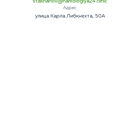
stakhanov@narkologiya24.clinic
Адрес:
улица Карла Либкнехта, 50А