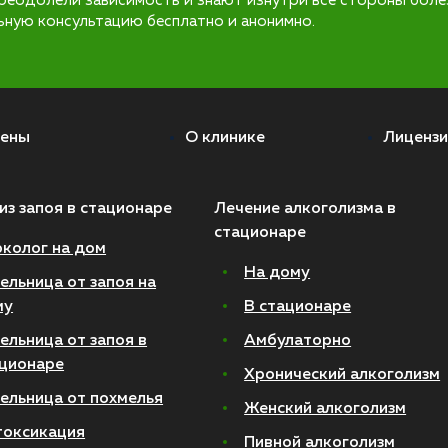
реодолели зависимость и знают изнутри все стороны боле
ьную консультацию бесплатно и анонимно.
ены
О клинике
Лицензи
из запоя в стационаре
Лечение алкоголизма в
стационаре
колог на дом
На дому
ельница от запоя на
му
В стационаре
ельница от запоя в
Амбулаторно
ционаре
Хронический алкоголизм
ельница от похмелья
Женский алкоголизм
токсикация
Пивной алкоголизм