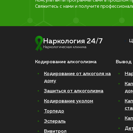
Консультанты программы сами в прошлом п
Свяжитесь с нами и получите профессионал
Наркология 24/7
Ц
Наркологическая клиника
Кодирование алкоголизма
Вывод 
Кодирование от алкоголя на
Нар
дому
Кап
Зашиться от алкоголизма
до
Кодирование уколом
Кап
ста
Торпедо
Кап
Эспераль
Де
Вивитрол