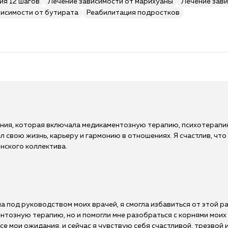
ия 12 шагов
Лечение зависимости от марихуаны
Лечение зави
висимости от бутирата
Реабилитация подростков
ения, которая включала медикаментозную терапию, психотерапи
л свою жизнь, карьеру и гармонию в отношениях. Я счастлив, чт
нского коллектива.
 под руководством моих врачей, я смогла избавиться от этой р
ентозную терапию, но и помогли мне разобраться с корнями мои
е мои ожидания, и сейчас я чувствую себя счастливой, трезвой и