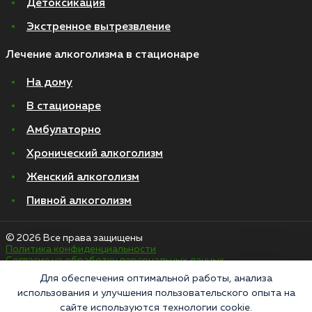
Детоксикация
Экстренное вытрезвление
Лечение алкоголизма в стационаре
На дому
В стационаре
Амбулаторно
Хронический алкоголизм
Женский алкоголизм
Пивной алкоголизм
© 2026 Все права защищены
Политика конфиденциальности
Согласие на обработку персональных данных
Для обеспечения оптимальной работы, анализа
использования и улучшения пользовательского опыта на
«Напоминаем, что сайт https://narkologiya24.clinic против распространения,
сайте используются технологии cookie.
продажи и приема психоактивных веществ. Незаконное производство,