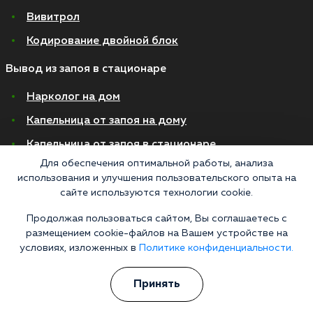
Вивитрол
Кодирование двойной блок
Вывод из запоя в стационаре
Нарколог на дом
Капельница от запоя на дому
Капельница от запоя в стационаре
Для обеспечения оптимальной работы, анализа
Капельница от похмелья
использования и улучшения пользовательского опыта на
Детоксикация
сайте используются технологии cookie.
Экстренное вытрезвление
Продолжая пользоваться сайтом, Вы соглашаетесь с
размещением cookie-файлов на Вашем устройстве на
Лечение алкоголизма в стационаре
условиях, изложенных в
Политике конфиденциальности.
На дому
Принять
В стационаре