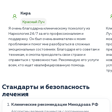
сеансов.
Кира
Красный Луч
Я очень благодарна клиническому психологу из
Кли
Наркология 24/7 за его профессионализм и
Луч
поддержку. Он был очень внимателен к моим
мое
проблемам и помог мне разобраться в сложных
про
эмоциональных состояниях. Благодаря его советам и
пре
техникам, я смогла преодолеть свои страхи и
зна
справиться с тревожностью. Рекомендую его услуги
нов
всем, кто ищет квалифицированную помощь.
усл
тру
Стандарты и безопасность
лечения
Клинические рекомендации Минздрава РФ
Алгоритмы ведения пациентов с пограничными