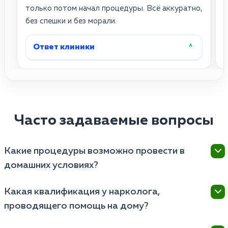
только потом начал процедуры. Всё аккуратно,
с
без спешки и без морали.
у
Ответ клиники
˄
Часто задаваемые вопросы
Какие процедуры возможно провести в
домашних условиях?
В домашних условиях можно провести ряд
Какая квалификация у нарколога,
процедур, таких как первичная консультация,
проводящего помощь на дому?
оценка состояния пациента, выдача рекомендаций,
планирование программы восстановления и
Квалификация врача, проводящего курс на дому,