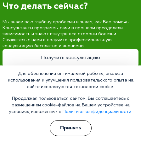
Что делать сейчас?
Мы знаем всю глубину проблемы и знаем, как Вам помочь.
Консультанты программы сами в прошлом преодолели
зависимость и знают изнутри все стороны болезни.
Свяжитесь с нами и получите профессиональную
консультацию бесплатно и анонимно.
Получить консультацию
Для обеспечения оптимальной работы, анализа
использования и улучшения пользовательского опыта на
сайте используются технологии cookie.
Наркология 24/7
Наркологическая клиника
Продолжая пользоваться сайтом, Вы соглашаетесь с
размещением cookie-файлов на Вашем устройстве на
Цены
условиях, изложенных в
Политике конфиденциальности.
О клинике
Принять
Лицензии