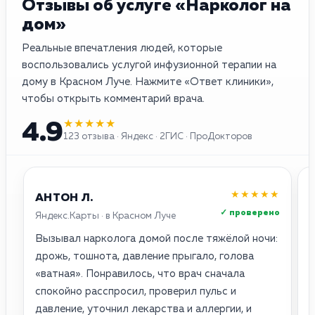
Отзывы об услуге «Нарколог на
дом»
Реальные впечатления людей, которые
воспользовались услугой инфузионной терапии на
дому в Красном Луче. Нажмите «Ответ клиники»,
чтобы открыть комментарий врача.
★★★★★
4.9
123 отзыва · Яндекс · 2ГИС · ПроДокторов
★★★★★
АНТОН Л.
✓ проверено
Яндекс.Карты · в Красном Луче
2
Вызывал нарколога домой после тяжёлой ночи:
О
дрожь, тошнота, давление прыгало, голова
о
«ватная». Понравилось, что врач сначала
с
спокойно расспросил, проверил пульс и
п
давление, уточнил лекарства и аллергии, и
н