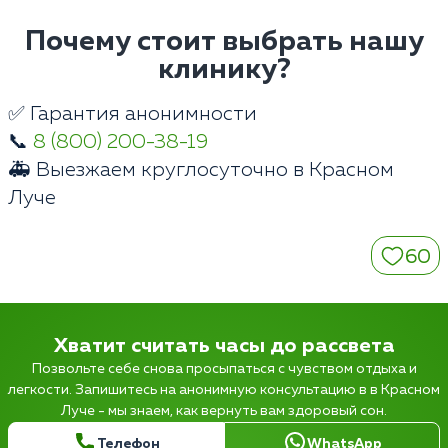
Почему стоит выбрать нашу
клинику?
✅ Гарантия анонимности
📞
8 (800) 200-38-19
🚑 Выезжаем круглосуточно в Красном
Луче
60
Хватит считать часы до рассвета
Позвольте себе снова просыпаться с чувством отдыха и
легкости. Запишитесь на анонимную консультацию в в Красном
Луче - мы знаем, как вернуть вам здоровый сон.
Телефон
WhatsApp