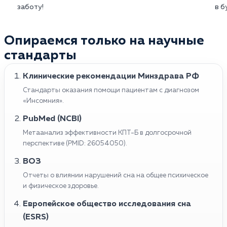
заботу!
в б
Опираемся только на научные
стандарты
Клинические рекомендации Минздрава РФ
Стандарты оказания помощи пациентам с диагнозом
«Инсомния».
PubMed (NCBI)
Метаанализ эффективности КПТ-Б в долгосрочной
перспективе (PMID: 26054050).
ВОЗ
Отчеты о влиянии нарушений сна на общее психическое
и физическое здоровье.
Европейское общество исследования сна
(ESRS)