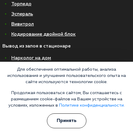
Торпедо
Эспераль
Вивитрол
Кодирование двойной блок
Вывод из запоя в стационаре
Нарколог на дом
Капельница от запоя на дому
Для обеспечения оптимальной работы, анализа
использования и улучшения пользовательского опыта на
Капельница от запоя в стационаре
сайте используются технологии cookie.
Капельница от похмелья
Продолжая пользоваться сайтом, Вы соглашаетесь с
Детоксикация
размещением cookie-файлов на Вашем устройстве на
условиях, изложенных в
Политике конфиденциальности.
Экстренное вытрезвление
Лечение алкоголизма в стационаре
Принять
На дому