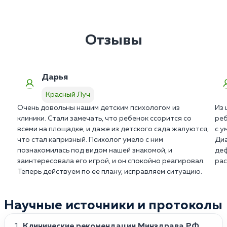
статуса лечащего врача. В клинике в Красном Луче
Первая ознакомительная беседа проводится
отсутствуют скрытые доплаты.
совместно с семьей. Дальнейшая клиническая
работа проходит тет-а-тет с ребенком для
Отзывы
формирования доверия. Мы строго соблюдаем
границы терапевтического альянса.
Дарья
Красный Луч
Очень довольны нашим детским психологом из
Из 
клиники. Стали замечать, что ребенок ссорится со
реб
всеми на площадке, и даже из детского сада жалуются,
с у
что стал капризный. Психолог умело с ним
Диа
познакомилась под видом нашей знакомой, и
деф
заинтересовала его игрой, и он спокойно реагировал.
рас
Теперь действуем по ее плану, исправляем ситуацию.
Научные источники и протоколы
Клинические рекомендации Минздрава РФ