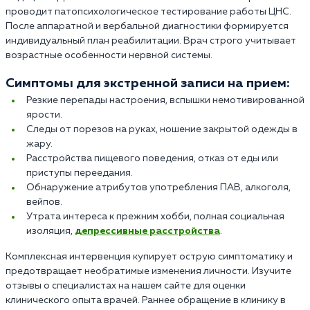
проводит патопсихологическое тестирование работы ЦНС.
После аппаратной и вербальной диагностики формируется
индивидуальный план реабилитации. Врач строго учитывает
возрастные особенности нервной системы.
Симптомы для экстренной записи на прием:
Резкие перепады настроения, вспышки немотивированной
ярости.
Следы от порезов на руках, ношение закрытой одежды в
жару.
Расстройства пищевого поведения, отказ от еды или
приступы переедания.
Обнаружение атрибутов употребления ПАВ, алкоголя,
вейпов.
Утрата интереса к прежним хобби, полная социальная
изоляция,
депрессивные расстройства
.
Комплексная интервенция купирует острую симптоматику и
предотвращает необратимые изменения личности. Изучите
отзывы о специалистах на нашем сайте для оценки
клинического опыта врачей. Раннее обращение в клинику в