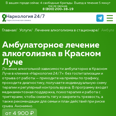
В вашем городе сейчас 4 свободные бригады. Выезд в течение 5 минут
после звонка:
8 (800) 200-38-19
Наркология 24/7
Наркологическая клиника
Главная
Услуги
Лечение алкоголизма в стационаре
Амбула
Амбулаторное лечение
алкоголизма в Красном
Луче
Лечение алкогольной зависимости амбулаторно в Красном
Луче в клинике «Наркология 24/7»: без госпитализации и
отрыва от работы — приходите на приёмы по графику,
проходите диагностику, получаете индивидуальную схему
терапии и регулярный контроль врача. В программу входят
медикаментозная поддержка, психотерапия и работа с
триггерами, чтобы снизить тягу и закрепить трезвость, а
также рекомендации для семьи и план действий при риске
срыва. Анонимно.
от 4 900 ₽