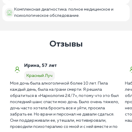
Комплексная диагностика: полное медицинское и
психологическое обследование.
Отзывы
Ирина, 57 лет
Красный Луч
Моя дочь была алкоголичкой более 10 лет. Пила
Наб
каждый день, была на грани смерти. Я решила
леч
обратиться в «Наркология 24/7», потому что это был
обл
последний шанс спасти мою дочь. Было очень тяжело,
про
дочь часто хотела бросить все и уйти, просила
нео
забрать ее. Но врачи и персонал не давали сдаться.
сто
Они поддерживали ее, утешали, мотивировали,
наш
проводили психотерапию со мной и с ней вместе и по