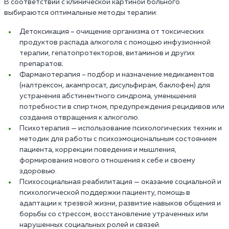
В соответствии с клинической картиной больного
выбираются оптимальные методы терапии:
Детоксикация – очищение организма от токсических
продуктов распада алкоголя с помощью инфузионной
терапии, гепатопротекторов, витаминов и других
препаратов;
Фармакотерапия – подбор и назначение медикаментов
(налтрексон, акампросат, дисульфирам, баклофен) для
устранения абстинентного синдрома, уменьшения
потребности в спиртном, предупреждения рецидивов или
создания отвращения к алкоголю.
Психотерапия — использование психологических техник и
методик для работы с психоэмоциональным состоянием
пациента, коррекции поведения и мышления,
формирования нового отношения к себе и своему
здоровью.
Психосоциальная реабилитация — оказание социальной и
психологической поддержки пациенту, помощь в
адаптации к трезвой жизни, развитие навыков общения и
борьбы со стрессом, восстановление утраченных или
нарушенных социальных ролей и связей.