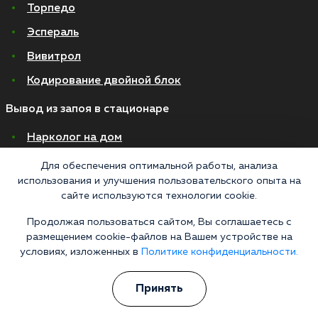
Торпедо
Эспераль
Вивитрол
Кодирование двойной блок
Вывод из запоя в стационаре
Нарколог на дом
Капельница от запоя на дому
Для обеспечения оптимальной работы, анализа
использования и улучшения пользовательского опыта на
Капельница от запоя в стационаре
сайте используются технологии cookie.
Капельница от похмелья
Продолжая пользоваться сайтом, Вы соглашаетесь с
Детоксикация
размещением cookie-файлов на Вашем устройстве на
условиях, изложенных в
Политике конфиденциальности.
Экстренное вытрезвление
Лечение алкоголизма в стационаре
Принять
На дому