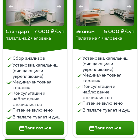
цирроз печени, панкреатит, гастрит,
энцефалопатия, полинейропатия, сердечно-
сосудистые заболевания.
Необходимость получения медицинской
помощи при постановке на учет в
Стандарт
7 000 ₽/сут
Эконом
5 000 ₽/сут
палата на 2 человека
Палата на 4 человека
наркологическом диспансере, получении
справок для ГИБДД или других органов.
Желание избавиться от зависимости и пройти
Сбор анализов
Установка капельниц
курс лечения и реабилитации.
(очищающие и
Установка капельниц
укрепляющие)
(очищающие и
Медикаментозная
укрепляющие)
терапия
Медикаментозная
Консультации и
терапия
наблюдение
Консультации и
специалистов
наблюдение
Питание включено
специалистов
Питание включено
В палате туалет и душ
В палате туалет и душ
Записаться
Записаться