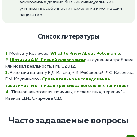
алкоголизма должно быть индивидуальным и
учитывать особенности психологии и мотивации
пациента.»
Список литературы
Medically Reviewed.
What to Know About Potomania
.
Шатихин А.И. Пивной алкоголизм
: надуманная проблема
или новая реальность. РМЖ. 2012.
Рецензия на книгу Р.Д. Илюка, К.В. Рыбаковой, Л.С. Киселева,
Е.М. Крупицкого «
Сравнительное исследование
зависимости от пива и крепких алкогольных напитков
».
"Пивной алкоголизм: причины, последствия, терапия" -
Иванов Д.И., Смирнова О.В.
Часто задаваемые вопросы