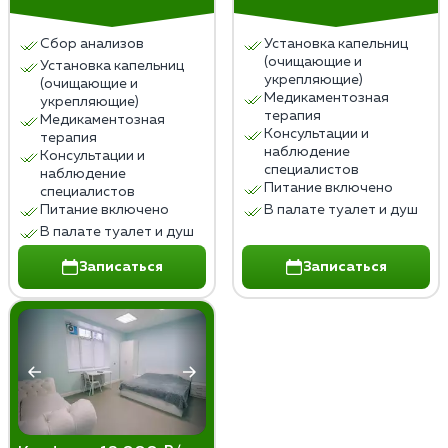
пива, которые требуют медицинского
вмешательства или госпитализации.
Сбор анализов
Установка капельниц
(очищающие и
Установка капельниц
Лечение пивного алкоголизма в домашних условиях
укрепляющие)
(очищающие и
не заменяет профессиональной медицинской и
Медикаментозная
укрепляющие)
терапия
психологической помощи, которая необходима для
Медикаментозная
Консультации и
терапия
эффективного и безопасного лечения.
наблюдение
Консультации и
специалистов
наблюдение
Питание включено
специалистов
Питание включено
В палате туалет и душ
В палате туалет и душ
Записаться
Записаться