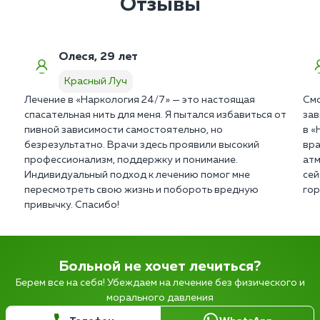
Отзывы
Олеся, 29 лет
Красный Луч
Лечение в «Наркология 24/7» — это настоящая
Смо
спасательная нить для меня. Я пытался избавиться от
зав
пивной зависимости самостоятельно, но
в «
безрезультатно. Врачи здесь проявили высокий
вра
профессионализм, поддержку и понимание.
атм
Индивидуальный подход к лечению помог мне
сей
пересмотреть свою жизнь и побороть вредную
гор
привычку. Спасибо!
Больной не хочет лечиться?
Берем все на себя! Убеждаем на лечение без физического и
морального давления