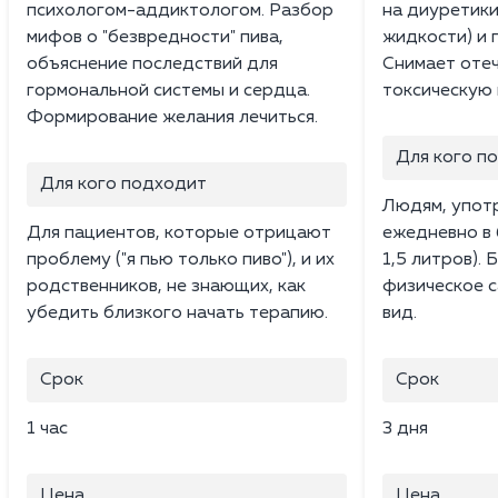
психологом-аддиктологом. Разбор
на диуретики
мифов о "безвредности" пива,
жидкости) и 
объяснение последствий для
Снимает отеч
гормональной системы и сердца.
токсическую 
Формирование желания лечиться.
Для кого п
Для кого подходит
Людям, упот
Для пациентов, которые отрицают
ежедневно в 
проблему ("я пью только пиво"), и их
1,5 литров).
родственников, не знающих, как
физическое с
убедить близкого начать терапию.
вид.
Срок
Срок
1 час
3 дня
Цена
Цена