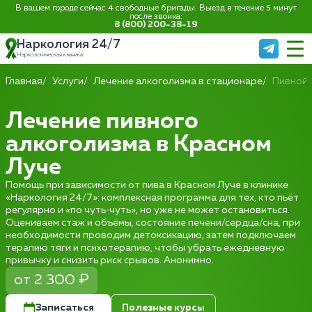
В вашем городе сейчас 4 свободные бригады. Выезд в течение 5 минут
после звонка:
8 (800) 200-38-19
Наркология 24/7
Наркологическая клиника
Главная
Услуги
Лечение алкоголизма в стационаре
Пивной 
Лечение пивного
алкоголизма в Красном
Луче
Помощь при зависимости от пива в Красном Луче в клинике
«Наркология 24/7»: комплексная программа для тех, кто пьёт
регулярно и «по чуть‑чуть», но уже не может остановиться.
Оцениваем стаж и объёмы, состояние печени/сердца/сна, при
необходимости проводим детоксикацию, затем подключаем
терапию тяги и психотерапию, чтобы убрать ежедневную
привычку и снизить риск срывов. Анонимно.
от 2 300 ₽
Записаться
Полезные курсы