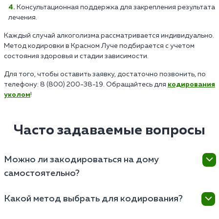
Консультационная поддержка для закрепления результата
лечения.
Каждый случай алкоголизма рассматривается индивидуально.
Метод кодировки в Красном Луче подбирается с учетом
состояния здоровья и стадии зависимости.
Для того, чтобы оставить заявку, достаточно позвонить, по
телефону: 8 (800) 200-38-19. Обращайтесь для
кодирования
уколом
!
Часто задаваемые вопросы
Можно ли закодироваться на дому
самостоятельно?
Кодирование требует профессионального подхода
Какой метод выбрать для кодирования?
и квалифицированного врача. Самостоятельное
кодирование неэффективно или даже опасно для
Выбор метода зависит от индивидуальных