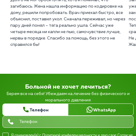
загибаюсь. Жена нашла информацию по кодировке на
уже
дому, решили попробовать. Врач приехал быстро, все
зак
объяснил, поставил укол. Сначала переживал, но через
пос
пару дней понял – тяга реально ушла. Сейчас уже
Теп
четыре месяца ни капли не пью, самочувствие лучше,
сра
нервы в порядке. Спасибо за помощь, без этого не
Не 
справился бы!
Жал
Больной не хочет лечиться?
Берем все на себя! Убеждаем на лечение без физического и
морального давления
Телефон
WhatsApp
Я ознакомлен(а) с
Политикой конфиденциальности
и даю свое
Согласие