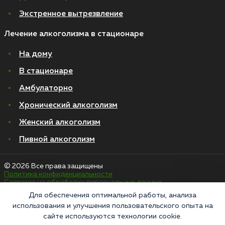
Экстренное вытрезвление
Лечение алкоголизма в стационаре
На дому
В стационаре
Амбулаторно
Хронический алкоголизм
Женский алкоголизм
Пивной алкоголизм
© 2026 Все права защищены
Политика конфиденциальности
Согласие на обработку персональных данных
Для обеспечения оптимальной работы, анализа
использования и улучшения пользовательского опыта на
«Напоминаем, что сайт https://narkologiya24.clinic против распространения,
сайте используются технологии cookie.
продажи и приема психоактивных веществ. Незаконное производство,