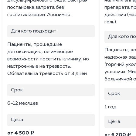
дисульфирамового ряда. Быстрая
наличии аппа
постановка запрета без
препарата п
госпитализации. Анонимно.
действия (ма
гель).
Для кого подходит
Для кого п
Пациенты, прошедшие
Пациенты, к
детоксикацию, не имеющие
надежная за
возможности посетить клинику, но
"горячий укол
настроенные на трезвость.
условиях. Ми
Обязательна трезвость от 3 дней.
больничной о
Срок
Срок
6–12 месяцев
1 год
Цена
Цена
от 4 500 ₽
от 6 200 ₽