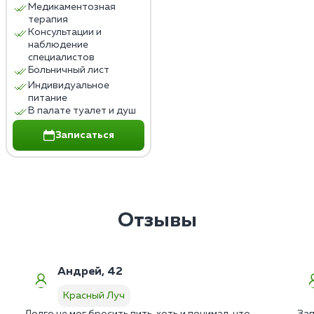
Медикаментозная
терапия
Консультации и
наблюдение
специалистов
Больничный лист
Индивидуальное
питание
В палате туалет и душ
Записаться
Отзывы
Андрей, 42
Красный Луч
Долго не мог бросить пить, хоть и понимал, что
Зап