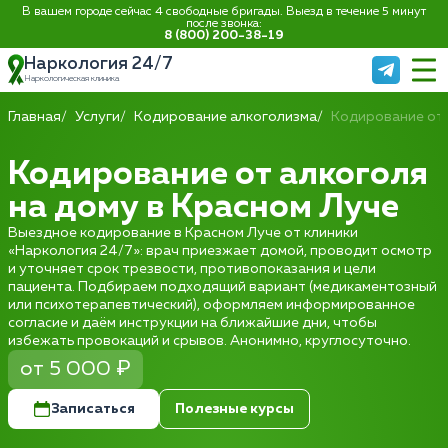
В вашем городе сейчас 4 свободные бригады. Выезд в течение 5 минут
после звонка:
8 (800) 200-38-19
Наркология 24/7
Наркологическая клиника
Главная
Услуги
Кодирование алкоголизма
Кодирование от 
Кодирование от алкоголя
на дому в Красном Луче
Выездное кодирование в Красном Луче от клиники
«Наркология 24/7»: врач приезжает домой, проводит осмотр
и уточняет срок трезвости, противопоказания и цели
пациента. Подбираем подходящий вариант (медикаментозный
или психотерапевтический), оформляем информированное
согласие и даём инструкции на ближайшие дни, чтобы
избежать провокаций и срывов. Анонимно, круглосуточно.
от 5 000 ₽
Записаться
Полезные курсы