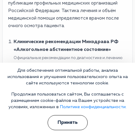
публикации профильных медицинских организаций
Российской Федерации. Тактика лечения и объём
медицинской помощи определяются врачом после
очного осмотра пациента.
Клинические рекомендации Минздрава РФ
«Алкогольное абстинентное состояние»
Официальные рекомендации по диагностике и лечению
синдрома отмены алкоголя.
Для обеспечения оптимальной работы, анализа
Открыть рекомендации на cr.minzdrav.gov.ru
использования и улучшения пользовательского опыта на
сайте используются технологии cookie.
Минздрав РФ — публикация о клинических
рекомендациях по синдрому отмены алкоголя
Продолжая пользоваться сайтом, Вы соглашаетесь с
Разъяснение подходов к лечению алкогольной
размещением cookie-файлов на Вашем устройстве на
абстиненции.
условиях, изложенных в
Политике конфиденциальности.
Материал на edu.rosminzdrav.ru
Принять
Национальное наркологическое общество