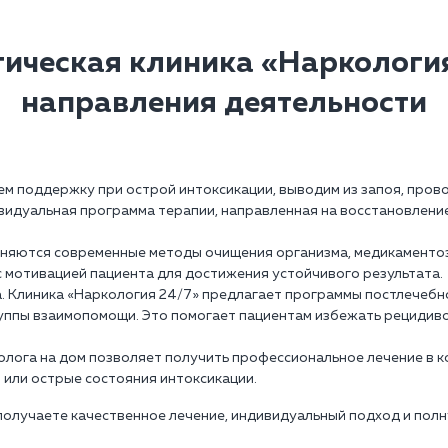
гическая клиника «Наркология
направления деятельности
ем поддержку при острой интоксикации, выводим из запоя, пров
идуальная программа терапии, направленная на восстановлени
еняются современные методы очищения организма, медикаментоз
с мотивацией пациента для достижения устойчивого результата.
а. Клиника «Наркология 24/7» предлагает программы постлечеб
руппы взаимопомощи. Это помогает пациентам избежать рецидив
колога на дом позволяет получить профессиональное лечение в 
я или острые состояния интоксикации.
 получаете качественное лечение, индивидуальный подход и пол