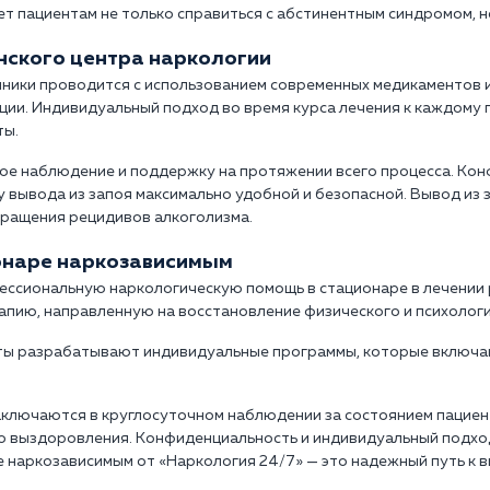
ет пациентам не только справиться с абстинентным синдромом, 
инского центра наркологии
иники проводится с использованием современных медикаментов 
ции. Индивидуальный подход во время курса лечения к каждому 
ты.
ое наблюдение и поддержку на протяжении всего процесса. Ко
 вывода из запоя максимально удобной и безопасной. Вывод из з
вращения рецидивов алкоголизма.
онаре наркозависимым
ессиональную наркологическую помощь в стационаре в лечении
пию, направленную на восстановление физического и психологи
ты разрабатывают индивидуальные программы, которые включа
аключаются в круглосуточном наблюдении за состоянием пацие
го выздоровления. Конфиденциальность и индивидуальный подх
е наркозависимым от «Наркология 24/7» — это надежный путь к