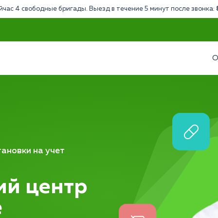
йчас 4 свободные бригады. Выезд в течение 5 минут после звонка:
О
ановки на учет
ий центр
е