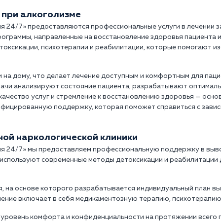
 при алкоголизме
ия 24/7» предоставляются профессиональные услуги в лечении з
рограммы, направленные на восстановление здоровья пациента 
оксикации, психотерапии и реабилитации, которые помогают из
и на дому, что делает лечение доступным и комфортным для пац
ачи анализируют состояние пациента, разрабатывают оптималь
 качество услуг и стремление к восстановлению здоровья — осн
ифицированную поддержку, которая поможет справиться с завис
тной наркологической клиники
я 24/7» мы предоставляем профессиональную поддержку в выводе
используют современные методы детоксикации и реабилитации 
, на основе которого разрабатывается индивидуальный план вы
чение включает в себя медикаментозную терапию, психотерапию
 уровень комфорта и конфиденциальности на протяжении всего 