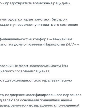
но и предотвратить возможные рецидивы.
и методов, которые помогают быстро и
пациенту позволяет учитывать его состояние
нфиденциальность и комфорт — важнейшие
апоя на дому от клиники «Наркология 24/7» —
 различных форм наркозависимости. Мы
ческого состояния пациента.
ют детоксикацию, психотерапевтическую
нта, поддержке квалифицированного персонала
од являются основными принципами нашей
 выздоровлению и возвращению к полноценной