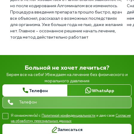
но после кодирования Алгоминалом все изменилось.
Сна
Процедура введения препарата прошло быстро, врач
дей
все объяснил, рассказал о возможных последствиях
нем
для организма. Уже больше года не пью, даже желания
не 
нет. Главное – осознанное решение начать лечение,
тогда метод действительно работает
Больной не хочет лечиться?
Берем все на себя! Убеждаем на лечение без физического и
морального давления
Телефон
WhatsApp
Я ознакомлен(а) с
Политикой конфиденциальности
и даю свое
Согласие
на обработку персональных данных
Записаться