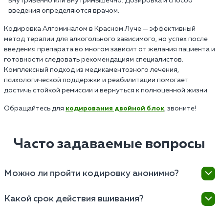
внутривенно или внутримышечно. Дозировка и способ
введения определяются врачом.
Кодировка Алгоминалом в Красном Луче — эффективный
метод терапии для алкогольного зависимого, но успех после
введения препарата во многом зависит от желания пациента и
готовности следовать рекомендациям специалистов.
Комплексный подход из медикаментозного лечения,
психологической поддержки и реабилитации помогает
достичь стойкой ремиссии и вернуться к полноценной жизни.
Обращайтесь для
кодирования двойной блок
, звоните!
Часто задаваемые вопросы
Можно ли пройти кодировку анонимно?
Да, вы можете пройти все терапевтические
Какой срок действия вшивания?
процедуры на анонимных условиях. Мы понимаем,
что вопрос конфиденциальности для пациентов
Препарат обладает длительным сроком действия,