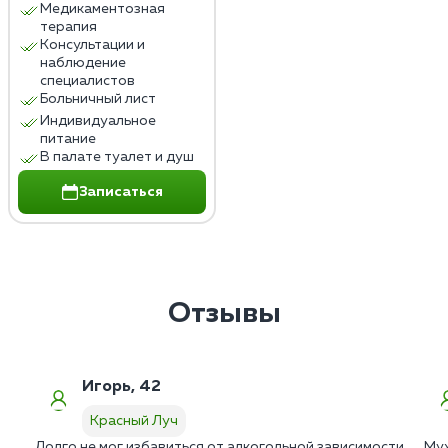
Медикаментозная
терапия
Консультации и
наблюдение
специалистов
Больничный лист
Индивидуальное
питание
В палате туалет и душ
Записаться
Отзывы
Игорь, 42
Красный Луч
Долго не мог избавиться от алкогольной зависимости,
Муж