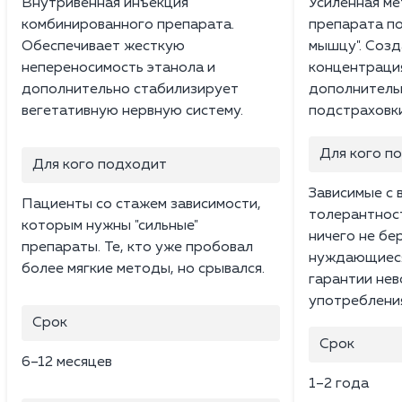
Внутривенная инъекция
Усиленная ме
комбинированного препарата.
препарата по 
Обеспечивает жесткую
мышцу". Созд
непереносимость этанола и
концентрация
дополнительно стабилизирует
дополнительн
вегетативную нервную систему.
подстраховки
Для кого п
Для кого подходит
Зависимые с 
Пациенты со стажем зависимости,
толерантност
которым нужны "сильные"
ничего не бе
препараты. Те, кто уже пробовал
нуждающиеся
более мягкие методы, но срывался.
гарантии не
употреблени
Срок
Срок
6–12 месяцев
1–2 года