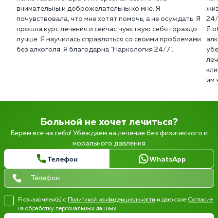
внимательны и доброжелательны ко мне. Я
жиз
почувствовала, что мне хотят помочь, а не осуждать. Я
24/
прошла курс лечения и сейчас чувствую себя гораздо
Я о
лучше. Я научилась справляться со своими проблемами
алк
без алкоголя. Я благодарна “Наркология 24/7”.
убе
леч
кли
им 
Больной не хочет лечиться?
Берем все на себя! Убеждаем на лечение без физического и
морального давления
Телефон
WhatsApp
Я ознакомлен(а) с
Политикой конфиденциальности
и даю свое
Согласие
на обработку персональных данных