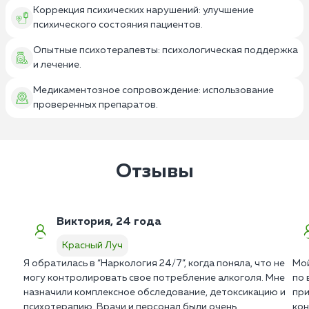
Коррекция психических нарушений: улучшение
психического состояния пациентов.
Опытные психотерапевты: психологическая поддержка
и лечение.
Медикаментозное сопровождение: использование
проверенных препаратов.
Отзывы
Виктория, 24 года
Красный Луч
Я обратилась в “Наркология 24/7”, когда поняла, что не
Мой
могу контролировать свое потребление алкоголя. Мне
по 
назначили комплексное обследование, детоксикацию и
при
психотерапию. Врачи и персонал были очень
кон