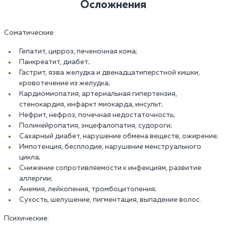
Осложнения
Соматические:
Гепатит, цирроз, печеночная кома;
Панкреатит, диабет;
Гастрит, язва желудка и двенадцатиперстной кишки,
кровотечение из желудка;
Кардиомиопатия, артериальная гипертензия,
стенокардия, инфаркт миокарда, инсульт;
Нефрит, нефроз, почечная недостаточность;
Полинейропатия, энцефалопатия, судороги;
Сахарный диабет, нарушение обмена веществ, ожирение;
Импотенция, бесплодие, нарушение менструального
цикла;
Снижение сопротивляемости к инфекциям, развитие
аллергии;
Анемия, лейкопения, тромбоцитопения;
Сухость, шелушение, пигментация, выпадение волос.
Психические: