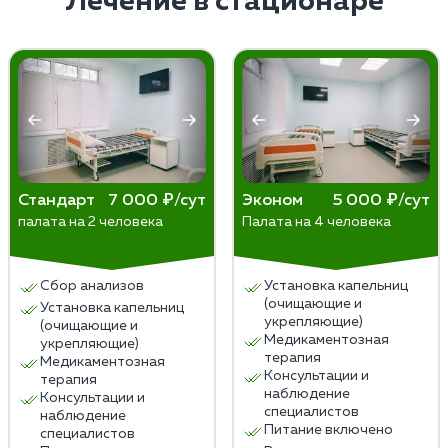
Лечение в стационаре
алкогольной зависимости и симптомов отмены,
психологическую поддержку, реабилитацию и
изменение образа жизни. Раннее обращение
специалистов увеличивает шансы на успешное
выздоровление.
Стандарт
7 000 ₽/сут
Эконом
5 000 ₽/сут
палата на 2 человека
Палата на 4 человека
Сбор анализов
Установка капельниц
(очищающие и
Установка капельниц
укрепляющие)
(очищающие и
Медикаментозная
укрепляющие)
терапия
Медикаментозная
Консультации и
терапия
наблюдение
Консультации и
специалистов
наблюдение
Питание включено
специалистов