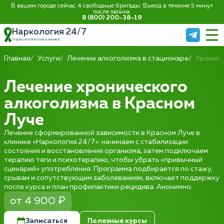
В вашем городе сейчас 4 свободные бригады. Выезд в течение 5 минут
после звонка:
8 (800) 200-38-19
Наркология 24/7
Наркологическая клиника
Главная
Услуги
Лечение алкоголизма в стационаре
Хрониче
Лечение хронического
алкоголизма в Красном
Луче
Лечение сформированной зависимости в Красном Луче в
клинике «Наркология 24/7»: начинаем с стабилизации
состояния и восстановления организма, затем подключаем
терапию тяги и психотерапию, чтобы убрать «привычный
сценарий» употребления. Программа подбирается по стажу,
срывам и сопутствующим заболеваниям, включает поддержку
после курса и план профилактики рецидива. Анонимно.
от 4 900 ₽
Записаться
Полезные курсы