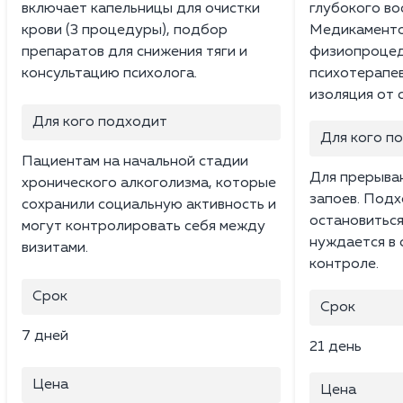
включает капельницы для очистки
глубокого во
крови (3 процедуры), подбор
Медикаменто
препаратов для снижения тяги и
физиопроцед
консультацию психолога.
психотерапев
изоляция от 
Для кого подходит
Для кого п
Пациентам на начальной стадии
Для прерыван
хронического алкоголизма, которые
запоев. Подх
сохранили социальную активность и
остановиться
могут контролировать себя между
нуждается в
визитами.
контроле.
Срок
Срок
7 дней
21 день
Цена
Цена