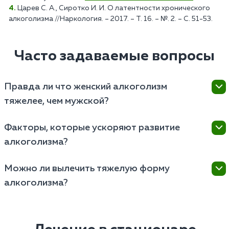
Царев С. А., Сиротко И. И. О латентности хронического
алкоголизма //Наркология. – 2017. – Т. 16. – №. 2. – С. 51-53.
Часто задаваемые вопросы
Правда ли что женский алкоголизм
тяжелее, чем мужской?
Женский алкоголизм может быть более тяжелым,
Факторы, которые ускоряют развитие
так как женский организм обычно более
алкоголизма?
чувствителен к алкоголю из-за различий в
метаболизме и физиологии. Это может привести к
Развитие алкоголизма ускоряют генетическая
быстрому развитию физической и психологической
Можно ли вылечить тяжелую форму
предрасположенность, ранний возраст начала
зависимости.
алкоголизма?
употребления алкоголя, наличие психологических
расстройств, социальное окружение с позитивной
Тяжелую форму алкоголизма можно лечить.
реакцией на алкоголь, стрессовые ситуации и
Эффективное лечение включает комплексную
доступность алкоголя.
терапию, медикаментозное лечение для снижения