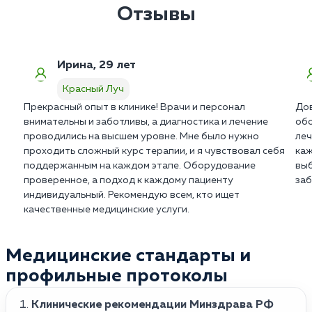
результатам аппаратной диагностики в в Красном
Выраженный прилив сил и стойкое возвращение
Отзывы
Луче.
мотивации обычно наблюдаются через 3-4 недели.
Терапия всегда требует дисциплинированного
подхода со стороны пациента.
Ирина, 29 лет
Красный Луч
Прекрасный опыт в клинике! Врачи и персонал
Дов
внимательны и заботливы, а диагностика и лечение
обо
проводились на высшем уровне. Мне было нужно
леч
проходить сложный курс терапии, и я чувствовал себя
каж
поддержанным на каждом этапе. Оборудование
выб
проверенное, а подход к каждому пациенту
заб
индивидуальный. Рекомендую всем, кто ищет
качественные медицинские услуги.
Медицинские стандарты и
профильные протоколы
Клинические рекомендации Минздрава РФ