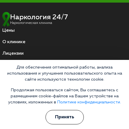
Наркология 24/7
Наркологическая клиника
Цены
О клинике
Лицензии
Условия проживания
Для обеспечения оптимальной работы, анализа
Работаем по стандартам
использования и улучшения пользовательского опыта на
сайте используются технологии cookie.
Продолжая пользоваться сайтом, Вы соглашаетесь с
Версия для слабовидящих
размещением cookie-файлов на Вашем устройстве на
Мы принимаем к оплате
условиях, изложенных в
Политике конфиденциальности.
Карты МИР
Наличные
Принять