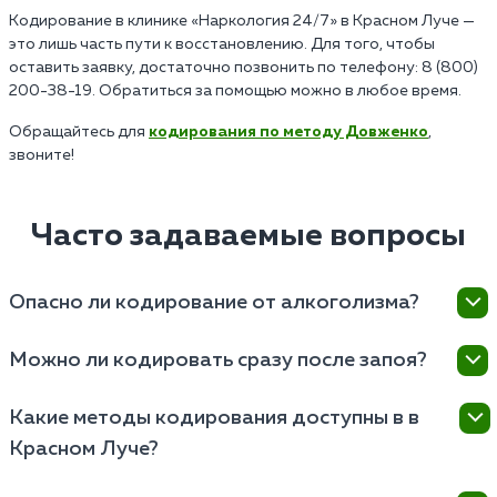
Кодирование в клинике «Наркология 24/7» в Красном Луче —
это лишь часть пути к восстановлению. Для того, чтобы
оставить заявку, достаточно позвонить по телефону: 8 (800)
200-38-19. Обратиться за помощью можно в любое время.
Обращайтесь для
кодирования по методу Довженко
,
звоните!
Часто задаваемые вопросы
Опасно ли кодирование от алкоголизма?
Кодирование от алкоголизма в в Красном Луче
Можно ли кодировать сразу после запоя?
считается относительно безопасной процедурой,
если его проводит врач-нарколог после
Нет, сразу после запоя кодирование проводить
Какие методы кодирования доступны в в
предварительной диагностики. Специалист
нельзя — это противоречит медицинским
оценивает общее состояние здоровья, наличие
Красном Луче?
стандартам и может быть опасно. Перед
хронических заболеваний, психоэмоциональный фон
кодированием пациент должен находиться в
В в Красном Луче применяются как