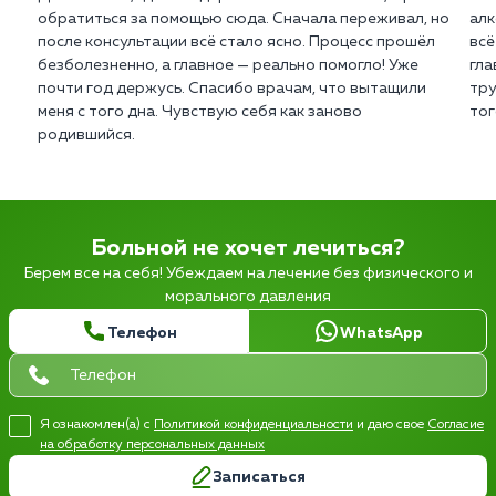
обратиться за помощью сюда. Сначала переживал, но
алк
после консультации всё стало ясно. Процесс прошёл
всё
безболезненно, а главное — реально помогло! Уже
гла
почти год держусь. Спасибо врачам, что вытащили
тру
меня с того дна. Чувствую себя как заново
тог
родившийся.
Больной не хочет лечиться?
Берем все на себя! Убеждаем на лечение без физического и
морального давления
Телефон
WhatsApp
Я ознакомлен(а) с
Политикой конфиденциальности
и даю свое
Согласие
на обработку персональных данных
Записаться