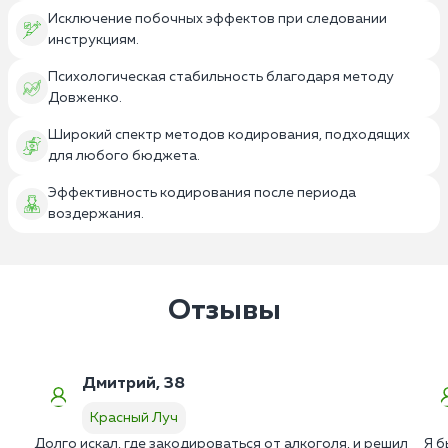
Исключение побочных эффектов при следовании
инструкциям.
Психологическая стабильность благодаря методу
Довженко.
Широкий спектр методов кодирования, подходящих
для любого бюджета.
Эффективность кодирования после периода
воздержания.
Отзывы
Дмитрий, 38
Красный Луч
Долго искал, где закодироваться от алкоголя, и решил
Я б