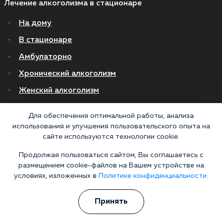
Лечение алкоголизма в стационаре
На дому
В стационаре
Амбулаторно
Хронический алкоголизм
Женский алкоголизм
Пивной алкоголизм
Для обеспечения оптимальной работы, анализа
использования и улучшения пользовательского опыта на
© 2026 Все права защищены
сайте используются технологии cookie.
Политика конфиденциальности
Согласие на обработку персональных данных
Продолжая пользоваться сайтом, Вы соглашаетесь с
размещением cookie-файлов на Вашем устройстве на
условиях, изложенных в
Политике конфиденциальности.
«Напоминаем, что сайт https://narkologiya24.clinic против распространения,
продажи и приема психоактивных веществ. Незаконное производство,
пропаганда и сбыт наркотических средств или их аналогов карается в
Принять
соответствии с законом 228.1 УКРФ и КоАП РФ Статья 6.13. Материалы,
размещенные на данном сайте, носят информационный характер и
предназначены для образовательных целей и не должны использоваться в