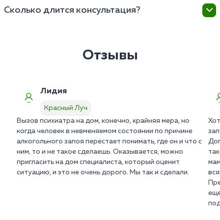
Безусловно. Психиатр для пожилых на дом - это
Сколько длится консультация?
выписываются на месте после осмотра.
золотой стандарт при нарушениях памяти или
бреде. Мы подберем щадящую поддерживающую
В среднем домашний визит занимает от 60 до 90
терапию в в Красном Луче.
минут. Врачу необходимо осмотреть пациента и
дать подробные инструкции родственникам по
Отзывы
уходу.
Лидия
Красный Луч
Вызов психиатра на дом, конечно, крайняя мера, но
Хот
когда человек в невменяемом состоянии по причине
зап
алкогольного запоя перестает понимать, где он и что с
Дог
ним, то и не такое сделаешь. Оказывается, можно
так
пригласить на дом специалиста, который оценит
мам
ситуацию, и это не очень дорого. Мы так и сделали.
вся
Пре
еще
под