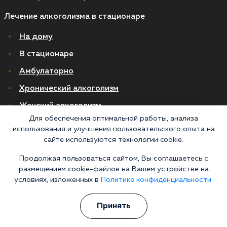
Лечение алкоголизма в стационаре
На дому
В стационаре
Амбулаторно
Хронический алкоголизм
Женский алкоголизм
Для обеспечения оптимальной работы, анализа
Пивной алкоголизм
использования и улучшения пользовательского опыта на
сайте используются технологии cookie.
© 2026 Все права защищены
Политика конфиденциальности
Продолжая пользоваться сайтом, Вы соглашаетесь с
Согласие на обработку персональных данных
размещением cookie-файлов на Вашем устройстве на
условиях, изложенных в
Политике конфиденциальности.
«Напоминаем, что сайт https://narkologiya24.clinic против распространения,
продажи и приема психоактивных веществ. Незаконное производство,
Принять
пропаганда и сбыт наркотических средств или их аналогов карается в
соответствии с законом 228.1 УКРФ и КоАП РФ Статья 6.13. Материалы,
размещенные на данном сайте, носят информационный характер и