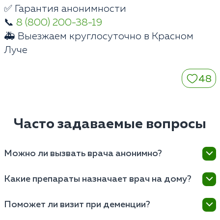
✅ Гарантия анонимности
📞
8 (800) 200-38-19
🚑 Выезжаем круглосуточно в Красном
Луче
48
Часто задаваемые вопросы
Можно ли вызвать врача анонимно?
Да, наша клиника в Красном Луче гарантирует
Какие препараты назначает врач на дому?
полную конфиденциальность визита. Мы не ставим
пациентов на психиатрический учет и не передаем
Специалист подбирает современные
Поможет ли визит при деменции?
данные в госорганы.
антидепрессанты, нейролептики или
транквилизаторы. Все официальные рецепты