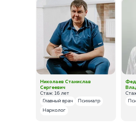
а
Николаев Станислав
Фед
Сергеевич
Вла
Стаж: 16 лет
Стаж
лог
Главный врач
Психиатр
Пс
Нарколог