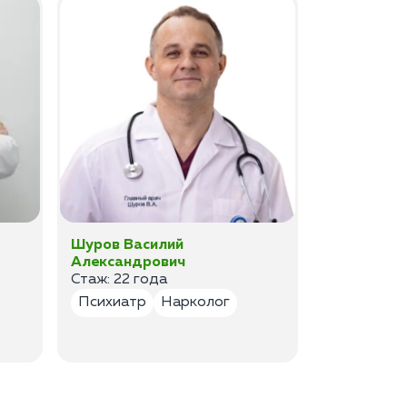
Шуров Василий
Шурова Ек
Александрович
Анатольев
Стаж: 22 года
Стаж:17 ле
Психиатр
Нарколог
Психиатр
Психотер