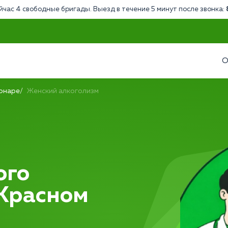
йчас 4 свободные бригады. Выезд в течение 5 минут после звонка:
О
ионаре
Женский алкоголизм
ого
 Красном