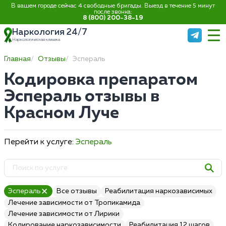
В вашем городе сейчас 4 свободные бригады. Выезд в течение 5 минут
после звонка:
8 (800) 200-38-19
Наркология 24/7
Наркологическая клиника
Главная
Отзывы
Эспераль
Кодировка препаратом
Эспераль отзывы в
Красном Луче
Перейти к услуге:
Эспераль
Эспераль
Все отзывы
Реабилитация наркозависимых
Лечение зависимости от Тропикамида
Лечение зависимости от Лирики
Кодирование наркозависимости
Реабилитация 12 шагов