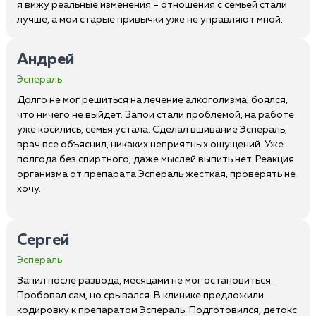
я вижу реальные изменения – отношения с семьей стали
лучше, а мои старые привычки уже не управляют мной.
Андрей
Эспераль
Долго не мог решиться на лечение алкоголизма, боялся,
что ничего не выйдет. Запои стали проблемой, на работе
уже косились, семья устала. Сделал вшивание Эспераль,
врач все объяснил, никаких неприятных ощущений. Уже
полгода без спиртного, даже мыслей выпить нет. Реакция
организма от препарата Эспераль жесткая, проверять не
хочу.
Сергей
Эспераль
Запил после развода, месяцами не мог остановиться.
Пробовал сам, но срывался. В клинике предложили
кодировку к препаратом Эспераль. Подготовился, детокс