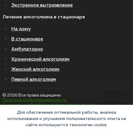
Экстренное вытрезвление
Лечение алкоголизма в стационаре
На дому
В стационаре
Амбулаторно
Хронический алкоголизм
Женский алкоголизм
Пивной алкоголизм
© 2026 Все права защищены
Политика конфиденциальности
Согласие на обработку персональных данных
Для обеспечения оптимальной работы, анализа
использования и улучшения пользовательского опыта на
«Напоминаем, что сайт https://narkologiya24.clinic против распространения,
сайте используются технологии cookie.
продажи и приема психоактивных веществ. Незаконное производство,
пропаганда и сбыт наркотических средств или их аналогов карается в