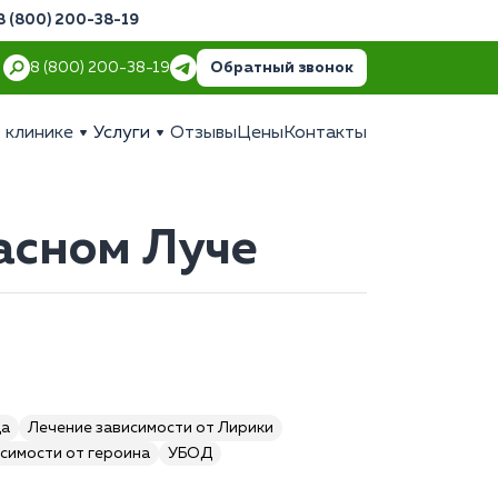
8 (800) 200-38-19
Обратный звонок
8 (800) 200-38-19
 клинике
Услуги
Отзывы
Цены
Контакты
асном Луче
да
Лечение зависимости от Лирики
симости от героина
УБОД