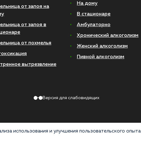
На дому
ельница от запоя на
му
В стационаре
ельница от запоя в
Амбулаторно
ционаре
Хронический алкоголизм
ельница от похмелья
Женский алкоголизм
токсикация
Пивной алкоголизм
тренное вытрезвление
Версия для слабовидящих
лиза использования и улучшения пользовательского опыта 
Политика конфиденциальности