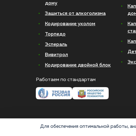
дому
Кап
Зашиться от алкоголизма
до
Кодирование уколом
Кап
ста
Торпедо
Кап
Эспераль
Де
Вивитрол
Экс
Кодирование двойной блок
Работаем по стандартам
Для обеспечения оптимальной работы, ана
© 2026 Все права защищены