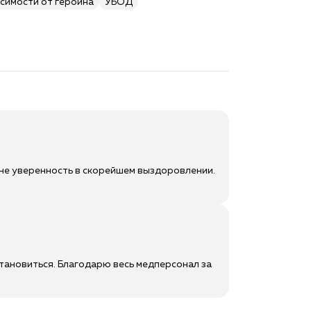
симости от героина
УБОД
мне уверенность в скорейшем выздоровлении.
становиться. Благодарю весь медперсонал за