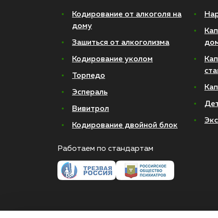
Кодирование от алкоголя на
Нар
дому
Кап
Зашиться от алкоголизма
до
Кодирование уколом
Кап
ста
Торпедо
Кап
Эспераль
Де
Вивитрол
Экс
Кодирование двойной блок
Работаем по стандартам