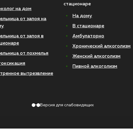
стационаре
колог на дом
На дому
ельница от запоя на
му
В стационаре
ельница от запоя в
Амбулаторно
ционаре
Хронический алкоголизм
ельница от похмелья
Женский алкоголизм
токсикация
Пивной алкоголизм
тренное вытрезвление
Версия для слабовидящих