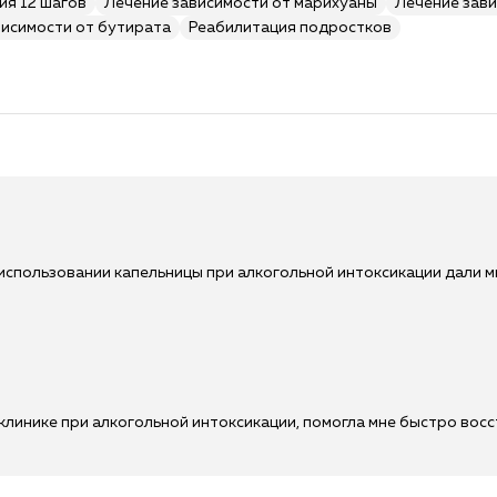
ия 12 шагов
Лечение зависимости от марихуаны
Лечение зави
висимости от бутирата
Реабилитация подростков
использовании капельницы при алкогольной интоксикации дали 
клинике при алкогольной интоксикации, помогла мне быстро вос