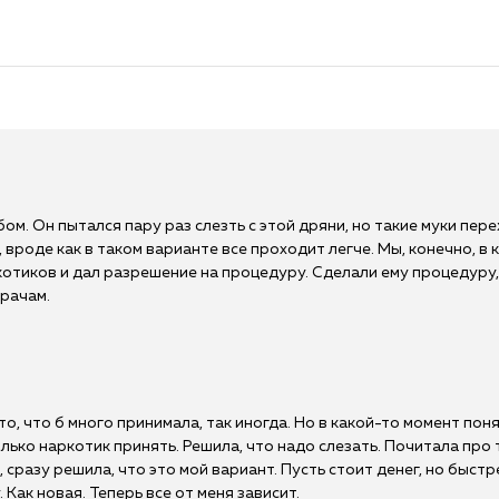
м. Он пытался пару раз слезть с этой дряни, но такие муки пере
вроде как в таком варианте все проходит легче. Мы, конечно, в к
отиков и дал разрешение на процедуру. Сделали ему процедуру,
врачам.
то, что б много принимала, так иногда. Но в какой-то момент пон
олько наркотик принять. Решила, что надо слезать. Почитала про 
сразу решила, что это мой вариант. Пусть стоит денег, но быстр
ак новая. Теперь все от меня зависит.