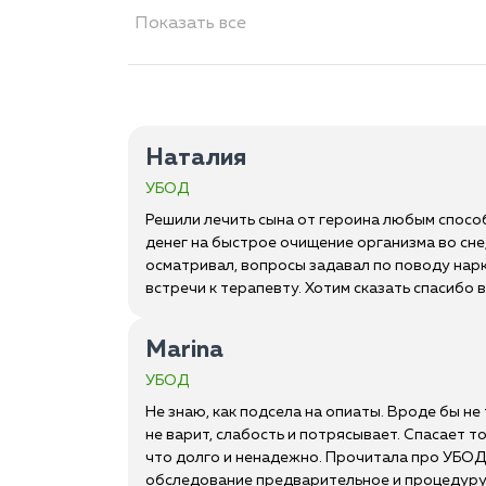
Показать все
Наталия
УБОД
Решили лечить сына от героина любым способо
денег на быстрое очищение организма во сне, 
осматривал, вопросы задавал по поводу нарк
встречи к терапевту. Хотим сказать спасибо 
Marina
УБОД
Не знаю, как подсела на опиаты. Вроде бы не 
не варит, слабость и потрясывает. Спасает т
что долго и ненадежно. Прочитала про УБОД, 
обследование предварительное и процедуру. К