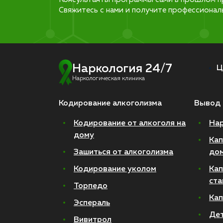
Свяжитесь с нами и получите профессионал
Наркология 24/7
Ц
Наркологическая клиника
Кодирование алкоголизма
Вывод 
Кодирование от алкоголя на
Нар
дому
Кап
Зашиться от алкоголизма
до
Кодирование уколом
Кап
ста
Торпедо
Кап
Эспераль
Де
Вивитрол