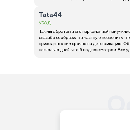
Tata44
УБОД
Так мы с братом и его наркоманией намучилис
спасибо сообразили в частную позвонить, что
приходить к ним срочно на детоксикацию. Объ
несколько дней, что б под присмотром. Все у
О