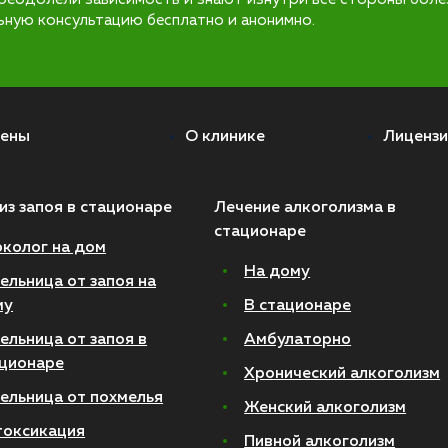
ьную консультацию бесплатно и анонимно.
ены
О клинике
Лицензи
из запоя в стационаре
Лечение алкоголизма в
стационаре
колог на дом
На дому
ельница от запоя на
му
В стационаре
ельница от запоя в
Амбулаторно
ционаре
Хронический алкоголизм
ельница от похмелья
Женский алкоголизм
токсикация
Пивной алкоголизм