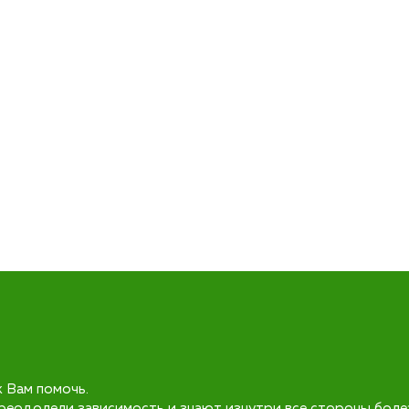
к Вам помочь.
реодолели зависимость и знают изнутри все стороны боле