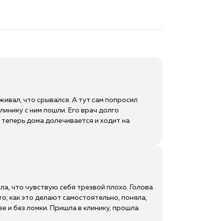
живал, что срывался. А тут сам попросил
линику с ним пошли. Его врач долго
 теперь дома долечивается и ходит на
яла, что чувствую себя трезвой плохо. Голова
то, как это делают самостоятельно, поняла,
ее и без ломки. Пришла в клинику, прошла