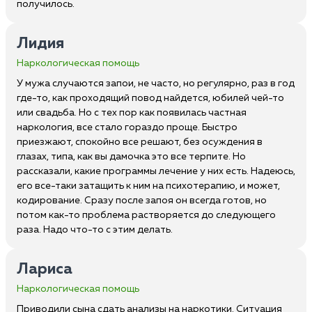
получилось.
Лидия
Наркологическая помощь
У мужа случаются запои, не часто, но регулярно, раз в год
где-то, как проходящий повод найдется, юбилей чей-то
или свадьба. Но с тех пор как появилась частная
наркология, все стало гораздо проще. Быстро
приезжают, спокойно все решают, без осуждения в
глазах, типа, как вы дамочка это все терпите. Но
рассказали, какие программы лечение у них есть. Надеюсь,
его все-таки затащить к ним на психотерапию, и может,
кодирование. Сразу после запоя он всегда готов, но
потом как-то проблема растворяется до следующего
раза. Надо что-то с этим делать.
Лариса
Наркологическая помощь
Приводили сына сдать анализы на наркотики. Ситуация