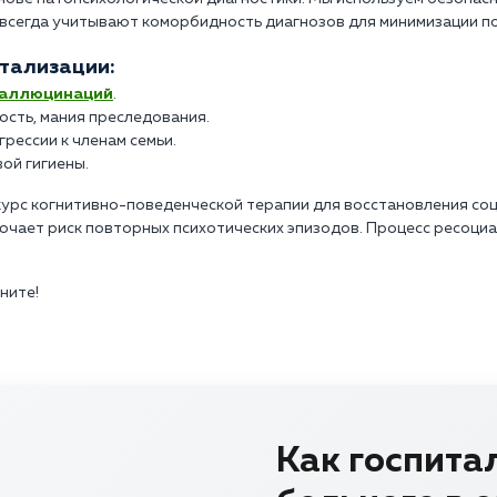
 всегда учитывают коморбидность диагнозов для минимизации п
тализации:
галлюцинаций
.
сть, мания преследования.
рессии к членам семьи.
ой гигиены.
курс когнитивно-поведенческой терапии для восстановления соц
ючает риск повторных психотических эпизодов. Процесс ресоциа
оните!
Как госпита