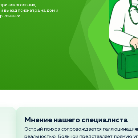
при алкогольных,
й выезд психиатра на дом и
р клиники.
Мнение нашего специалиста
Острый психоз сопровождается галлюцинациями
реальностью. Больной представляет прямую уг