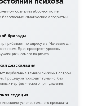
состоянии психоза
аженном сознании абсолютно не
м безопасные клинические алгоритмы
ной бригады
тр прибывает по адресу в в Макеевке для
состояния. Врач проверяет уровень
ружающих и самого пациента.
кая деэскалация
яет вербальные техники снижения острой
йи. Процедура проходит гуманно, без
конных мер физического принуждения.
зная седация
т инъекцию успокоительного препарата