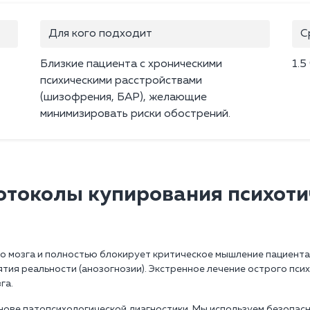
Для кого подходит
С
Близкие пациента с хроническими
1.5
психическими расстройствами
(шизофрения, БАР), желающие
минимизировать риски обострений.
токолы купирования психоти
о мозга и полностью блокирует критическое мышление пациента
ятия реальности (анозогнозии). Экстренное лечение острого п
га.
ове патопсихологической диагностики. Мы используем безопас