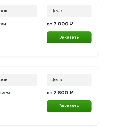
рок
Цена
тки
от 7 000 ₽
Заказать
рок
Цена
рием
от 2 800 ₽
Заказать