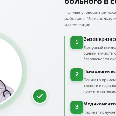
больного в 
Прямые уговоры при иск
работают. Мы используе
интервенции.
Вызов кризис
1
Дежурный психиа
оценки тяжести 
безопасности ок
Психологичес
2
Психиатр примен
тревоги и парано
применения неза
Медикаменто
3
Пациент получае