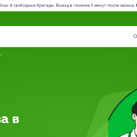
йчас 4 свободные бригады. Выезд в течение 5 минут после звонка:
О
а
а в