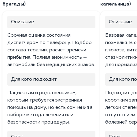
бригады)
капельница)
Описание
Описание
Срочная оценка состояния
Базовая капе
диспетчером по телефону. Подбор
похмелья. В 
состава терапии, расчет времени
глюкоза, вита
прибытия. Полная анонимность —
спазмолитики
автомобиль без медицинских знаков.
для нормализ
Для кого подходит
Для кого п
Пациентам и родственникам,
Подходит дл
которым требуется экстренная
коротким зап
помощь на дому, но есть сомнения в
легкой степе
выборе метода лечения или
отсутствием 
безопасности процедуры.
болезней сер
Срок
Срок