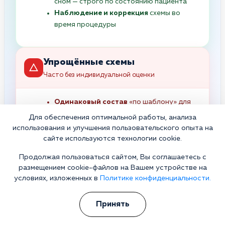
сном — строго по состоянию пациента
Наблюдение и коррекция
схемы во
время процедуры
Упрощённые схемы
Часто без индивидуальной оценки
Одинаковый состав
«по шаблону» для
разных пациентов
Для обеспечения оптимальной работы, анализа
Минимальная коррекция
использования и улучшения пользовательского опыта на
обезвоживания без электролитного
сайте используются технологии cookie.
баланса
Продолжая пользоваться сайтом, Вы соглашаетесь с
Без учёта
хронических заболеваний и
размещением cookie-файлов на Вашем устройстве на
рисков
условиях, изложенных в
Политике конфиденциальности.
Без корректировки
терапии по
состоянию во время процедуры
Принять
Фокус на “сделать капельницу”
, а не на
клиническую картину