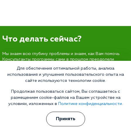
Что делать сейчас?
Мы знаем всю глубину проблемы и знаем, как Вам помочь.
Консультанты программы сами в прошлом преодолели
зависимость и знают изнутри все стороны болезни.
Для обеспечения оптимальной работы, анализа
Свяжитесь с нами и получите профессиональную
использования и улучшения пользовательского опыта на
консультацию бесплатно и анонимно.
сайте используются технологии cookie.
Получить консультацию
Продолжая пользоваться сайтом, Вы соглашаетесь с
размещением cookie-файлов на Вашем устройстве на
условиях, изложенных в
Политике конфиденциальности.
Наркология 24/7
Принять
Наркологическая клиника