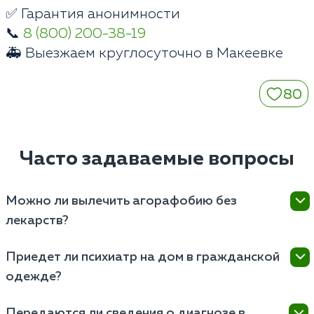
✅ Гарантия анонимности
📞
8 (800) 200-38-19
🚑 Выезжаем круглосуточно в Макеевке
80
Часто задаваемые вопросы
Можно ли вылечить агорафобию без
лекарств?
При тяжелой форме расстройства психотерапия
Приедет ли психиатр на дом в гражданской
без медикаментов не дает клинического результата.
одежде?
Нервная система истощена, уровень тревоги
запределен. Антидепрессанты создают стабильную
Да. Наши специалисты выезжают по адресам в
физиологическую базу для успешной работы с
Передаются ли сведения о диагнозе в