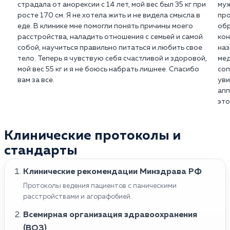
страдала от анорексии с 14 лет, мой вес был 35 кг при
муж
росте 170 см. Я не хотела жить и не видела смысла в
про
еде. В клинике мне помогли понять причины моего
обр
расстройства, наладить отношения с семьей и самой
кон
собой, научиться правильно питаться и любить свое
наз
тело. Теперь я чувствую себя счастливой и здоровой,
мед
мой вес 55 кг и я не боюсь набрать лишнее. Спасибо
соп
вам за все.
уви
апп
это
Клинические протоколы и
стандарты
Клинические рекомендации Минздрава РФ
Протоколы ведения пациентов с паническими
расстройствами и агорафобией.
Всемирная организация здравоохранения
(ВОЗ)