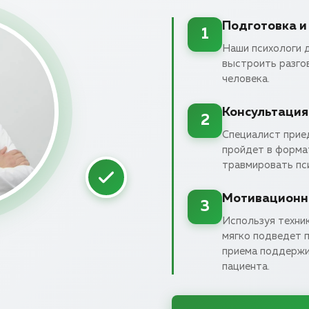
Подготовка и
1
Наши психологи 
выстроить разгов
человека.
Консультация
2
Специалист прие
пройдет в форма
травмировать пси
Мотивационна
3
Используя техник
мягко подведет 
приема поддержи
пациента.