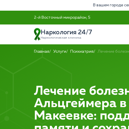
В вашем городе се
2-й Восточный микрорайон, 5
Наркология 24/7
Наркологическая клиника
Главная
Услуги
Психиатрия
Лечение болезн
Лечение болез
Альцгеймера в
Макеевке: под
памяти и сохр