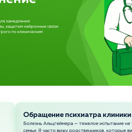
ля замедления
ы, защитим нейронные связи
трого по клиническим
Обращение психиатра клиники
Болезнь Альцгеймера — тяжелое испытание не т
семьи. Я часто вижу родственников, которые в