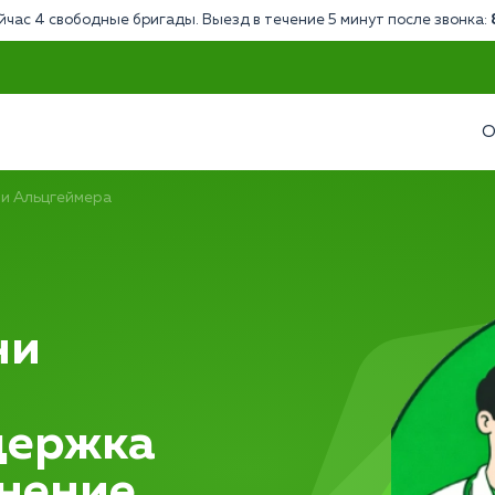
йчас 4 свободные бригады. Выезд в течение 5 минут после звонка:
О
и Альцгеймера
ни
держка
анение