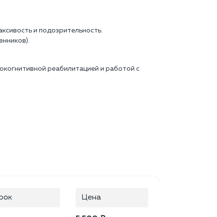
аксивость и подозрительность.
енников).
окогнитивной реабилитацией и работой с
рок
Цена