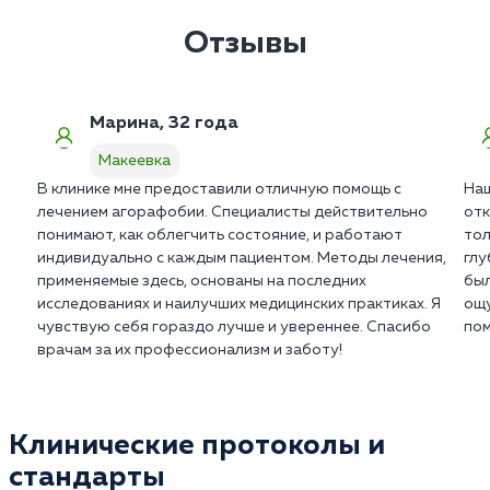
работы с кризисными интервенциями. Врач
использует специальные вербальные техники для
Отзывы
установления контакта и снижения уровня
подозрительности пациента.
Марина, 32 года
Макеевка
В клинике мне предоставили отличную помощь с
Наш
лечением агорафобии. Специалисты действительно
отк
понимают, как облегчить состояние, и работают
тол
индивидуально с каждым пациентом. Методы лечения,
глу
применяемые здесь, основаны на последних
был
исследованиях и наилучших медицинских практиках. Я
ощу
чувствую себя гораздо лучше и увереннее. Спасибо
пом
врачам за их профессионализм и заботу!
Клинические протоколы и
стандарты