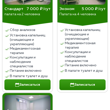
социальная и психологическая поддержка от
персонала и других пациентов.
Стандарт
7 000 ₽/сут
Эконом
5 000 ₽/сут
палата на 2 человека
Палата на 4 человека
Стационарное лечение подходит тем, кто не может
самостоятельно справиться с проблемой, имеет
Сбор анализов
Установка капельниц
тяжелую форму зависимости или сопутствующие
(очищающие и
Установка капельниц
психические расстройства.
укрепляющие)
(очищающие и
Медикаментозная
укрепляющие)
терапия
Медикаментозная
Консультации и
терапия
наблюдение
Консультации и
специалистов
наблюдение
Питание включено
специалистов
Питание включено
В палате туалет и душ
В палате туалет и душ
Записаться
Записаться