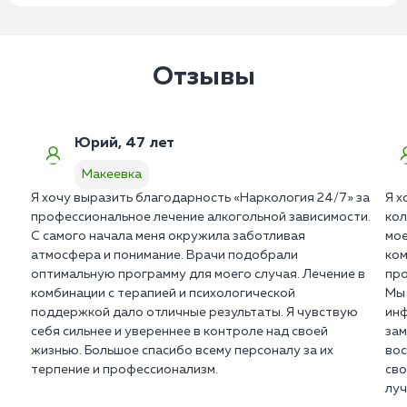
Отзывы
Юрий, 47 лет
Макеевка
Я хочу выразить благодарность «Наркология 24/7» за
Я х
профессиональное лечение алкогольной зависимости.
кол
С самого начала меня окружила заботливая
мое
атмосфера и понимание. Врачи подобрали
ком
оптимальную программу для моего случая. Лечение в
про
комбинации с терапией и психологической
Мы 
поддержкой дало отличные результаты. Я чувствую
инф
себя сильнее и увереннее в контроле над своей
зам
жизнью. Большое спасибо всему персоналу за их
вос
терпение и профессионализм.
сво
луч