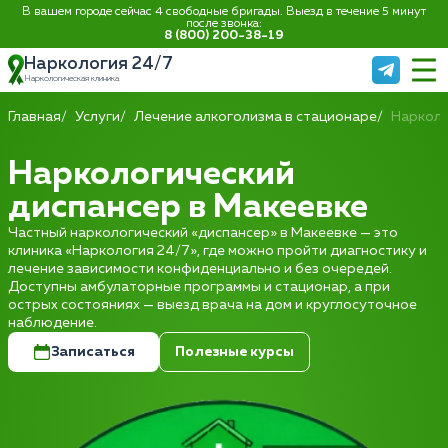
В вашем городе сейчас 4 свободные бригады. Выезд в течение 5 минут
после звонка:
8 (800) 200-38-19
Наркология 24/7
Наркологическая клиника
Главная
Услуги
Лечение алкоголизма в стационаре
Нарколо
Наркологический
диспансер в Макеевке
Частный наркологический «диспансер» в Макеевке — это
клиника «Наркология 24/7», где можно пройти диагностику и
лечение зависимости конфиденциально и без очередей.
Доступны амбулаторные программы и стационар, а при
острых состояниях — выезд врача на дом и круглосуточное
наблюдение.
Записаться
Полезные курсы