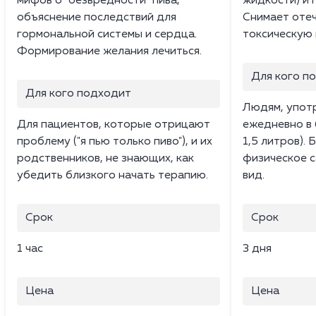
мифов о "безвредности" пива,
жидкости) и 
объяснение последствий для
Снимает отеч
гормональной системы и сердца.
токсическую 
Формирование желания лечиться.
Для кого п
Для кого подходит
Людям, упот
Для пациентов, которые отрицают
ежедневно в 
проблему ("я пью только пиво"), и их
1,5 литров).
родственников, не знающих, как
физическое с
убедить близкого начать терапию.
вид.
Срок
Срок
1 час
3 дня
Цена
Цена