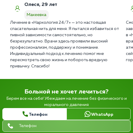
Олеся, 29 лет
Макеевка
Лечение в «Наркология 24/7» — это настоящая
Смо
спасательная нить для меня. Я пытался избавиться от
зав
пивной зависимости самостоятельно, но
в «
безрезультатно. Врачи здесь проявили высокий
вра
профессионализм, поддержку и понимание.
атм
Индивидуальный подход к лечению помог мне
сей
пересмотреть свою жизнь и побороть вредную
гор
привычку. Спасибо!
Больной не хочет лечиться?
Берем все на себя! Убеждаем на лечение без физического и
морального давления
Телефон
WhatsApp