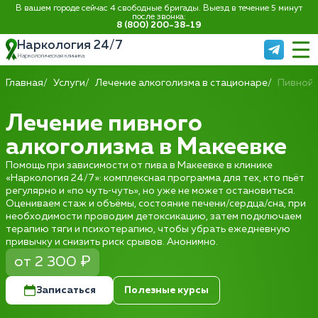
В вашем городе сейчас 4 свободные бригады. Выезд в течение 5 минут
после звонка:
8 (800) 200-38-19
Наркология 24/7
Наркологическая клиника
Главная
Услуги
Лечение алкоголизма в стационаре
Пивной 
Лечение пивного
алкоголизма в Макеевке
Помощь при зависимости от пива в Макеевке в клинике
«Наркология 24/7»: комплексная программа для тех, кто пьёт
регулярно и «по чуть‑чуть», но уже не может остановиться.
Оцениваем стаж и объёмы, состояние печени/сердца/сна, при
необходимости проводим детоксикацию, затем подключаем
терапию тяги и психотерапию, чтобы убрать ежедневную
привычку и снизить риск срывов. Анонимно.
от 2 300 ₽
Записаться
Полезные курсы