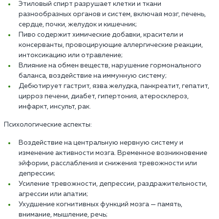
Этиловый спирт разрушает клетки и ткани
разнообразных органов и систем, включая мозг, печень,
сердце, почки, желудок и кишечник;
Пиво содержит химические добавки, красители и
консерванты, провоцирующие аллергические реакции,
интоксикацию или отравление;
Влияние на обмен веществ, нарушение гормонального
баланса, воздействие на иммунную систему;
Дебютирует гастрит, язва желудка, панкреатит, гепатит,
цирроз печени, диабет, гипертония, атеросклероз,
инфаркт, инсульт, рак.
Психологические аспекты:
Воздействие на центральную нервную систему и
изменение активности мозга. Временное возникновение
эйфории, расслабления и снижения тревожности или
депрессии;
Усиление тревожности, депрессии, раздражительности,
агрессии или апатии;
Ухудшение когнитивных функций мозга — память,
внимание, мышление, речь;