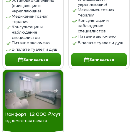
Установка капельниц
Лечение пивного алкоголизма в домашних условиях
укрепляющие)
(очищающие и
не заменяет профессиональной медицинской и
Медикаментозная
укрепляющие)
терапия
психологической помощи, которая необходима для
Медикаментозная
Консультации и
терапия
эффективного и безопасного лечения.
наблюдение
Консультации и
специалистов
наблюдение
Питание включено
специалистов
Питание включено
В палате туалет и душ
В палате туалет и душ
Записаться
Записаться
Комфорт
12 000 ₽/сут
одноместная палата