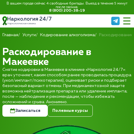
В вашем городе сейчас 4 свободные бригады. Выезд в течение 5 минут
после звонка:
8 (800) 200-38-19
Наркология 24/7
Наркологическая клиника
Главная
Услуги
Кодирование алкоголизма
Раскодирование
Раскодирование в
Макеевке
Снятие кодировки в Макеевке в клинике «Наркология 24/7»:
врач уточняет, каким способом ранее проводилась процедура
(укол/имплант/психотерапия), оценивает риски и подбирает
безопасный вариант отмены. При медикаментозной защите
возможна нейтрализация препарата или удаление импланта;
после — наблюдение и рекомендации, чтобы избежать
осложнений и срыва. Анонимно.
Записаться
Полезные курсы