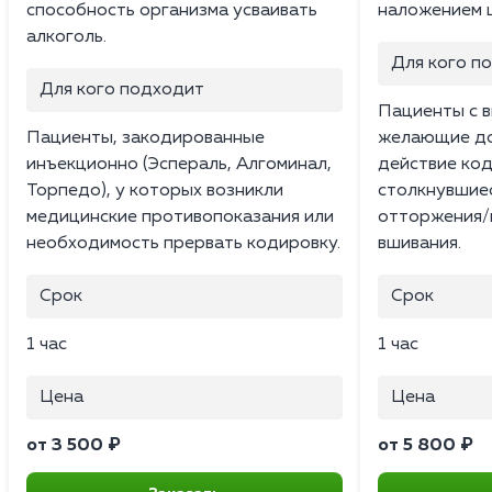
способность организма усваивать
наложением 
алкоголь.
Для кого п
Для кого подходит
Пациенты с в
Пациенты, закодированные
желающие до
инъекционно (Эспераль, Алгоминал,
действие код
Торпедо), у которых возникли
столкнувшиес
медицинские противопоказания или
отторжения/н
необходимость прервать кодировку.
вшивания.
Срок
Срок
1 час
1 час
Цена
Цена
от 3 500 ₽
от 5 800 ₽