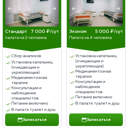
выйдет из организма естественным путем. Иногда,
впрочем, имплант изымают или назначают
диуретики, чтобы ускорить процесс. Пить сразу
после опасно — симптомы отравления хоть и будут
Стандарт
7 000 ₽/сут
Эконом
5 000 ₽/сут
слабее, но проявятся.
палата на 2 человека
Палата на 4 человека
В любом случае, даже после избавления от блока
стоит удержаться от спиртного, чтобы не ввергать
Сбор анализов
Установка капельниц
организм в стресс.
(очищающие и
Установка капельниц
укрепляющие)
(очищающие и
Медикаментозная
укрепляющие)
терапия
Медикаментозная
Консультации и
терапия
наблюдение
Консультации и
специалистов
наблюдение
Питание включено
специалистов
Питание включено
В палате туалет и душ
В палате туалет и душ
Записаться
Записаться