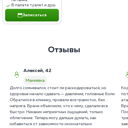
питание
В палате туалет и душ
Записаться
Отзывы
Алексей, 42
Макеевка
Долго сомневался, стоит ли раскодироваться, но
Код
здоровье начало сдавать — давление, головные боли.
пот
Обратился в клинику, провели все грамотно, без
ата
напряга. Врачи объяснили, что к чему, сделали все
Вра
быстро. Никаких неприятных ощущений, только
Пос
облегчение. Теперь могу дальше думать, как
тре
избавиться от зависимости окончательно.
зав