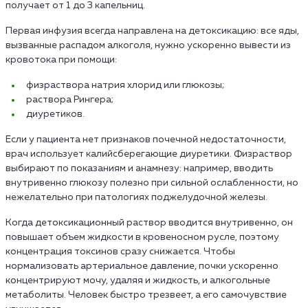
получает от 1 до 3 капельниц.
Первая инфузия всегда направлена на детоксикацию: все яды,
вызванные распадом алкоголя, нужно ускоренно вывести из
кровотока при помощи:
физраствора натрия хлорид или глюкозы;
раствора Рингера;
диуретиков.
Если у пациента нет признаков почечной недостаточности,
врач использует калийсберегающие диуретики. Физраствор
выбирают по показаниям и анамнезу: например, вводить
внутривенно глюкозу полезно при сильной ослабленности, но
нежелательно при патологиях поджелудочной железы.
Когда детоксикационный раствор вводится внутривенно, он
повышает объем жидкости в кровеносном русле, поэтому
концентрация токсинов сразу снижается. Чтобы
нормализовать артериальное давление, почки ускоренно
концентрируют мочу, удаляя и жидкость, и алкогольные
метаболиты. Человек быстро трезвеет, а его самочувствие