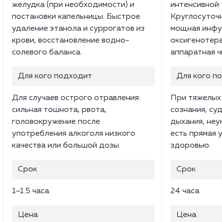
желудка (при необходимости) и
интенсивной 
постановки капельницы. Быстрое
Круглосуточ
удаление этанола и суррогатов из
мощная инфу
крови, восстановление водно-
оксигенотера
солевого баланса.
аппаратная ч
Для кого подходит
Для кого п
Для случаев острого отравления:
При тяжелых 
сильная тошнота, рвота,
сознания, су
головокружение после
дыхания, неу
употребления алкоголя низкого
есть прямая 
качества или большой дозы.
здоровью.
Срок
Срок
1–1.5 часа
24 часа
Цена
Цена