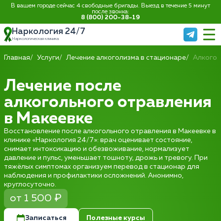
В вашем городе сейчас 4 свободные бригады. Выезд в течение 5 минут
после звонка:
8 (800) 200-38-19
Наркология 24/7
Наркологическая клиника
Главная
Услуги
Лечение алкоголизма в стационаре
Алкогол
Лечение после
алкогольного отравления
в Макеевке
Восстановление после алкогольного отравления в Макеевке в
клинике «Наркология 24/7»: врач оценивает состояние,
снимает интоксикацию и обезвоживание, нормализует
давление и пульс, уменьшает тошноту, дрожь и тревогу. При
тяжёлых симптомах организуем перевод в стационар для
наблюдения и профилактики осложнений. Анонимно,
круглосуточно.
от 1 500 ₽
Записаться
Полезные курсы