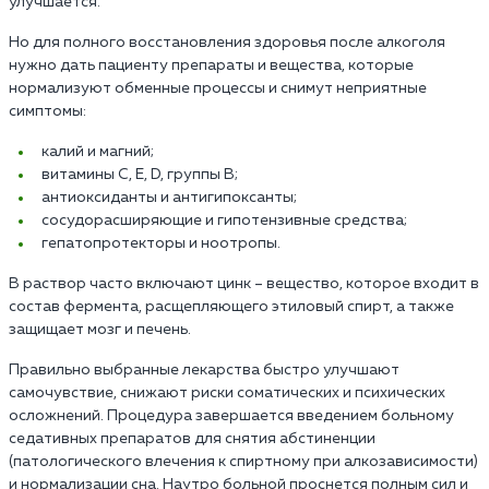
улучшается.
Но для полного восстановления здоровья после алкоголя
нужно дать пациенту препараты и вещества, которые
нормализуют обменные процессы и снимут неприятные
симптомы:
калий и магний;
витамины С, Е, D, группы В;
антиоксиданты и антигипоксанты;
сосудорасширяющие и гипотензивные средства;
гепатопротекторы и ноотропы.
В раствор часто включают цинк – вещество, которое входит в
состав фермента, расщепляющего этиловый спирт, а также
защищает мозг и печень.
Правильно выбранные лекарства быстро улучшают
самочувствие, снижают риски соматических и психических
осложнений. Процедура завершается введением больному
седативных препаратов для снятия абстиненции
(патологического влечения к спиртному при алкозависимости)
и нормализации сна. Наутро больной проснется полным сил и