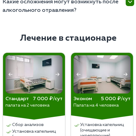
Какие осложнения могут возникнуть после
медицинскую детоксикацию, поддержание
алкогольного отравления?
жизненно важных функций организма и
нормализацию электролитного баланса.
Осложнения после алкогольного отравления могут
Дополнительно проводятся психологическая
включать повреждение органов, неврологические
поддержка и реабилитационные меры борьбы с
проблемы, психические расстройства и риски
Лечение в стационаре
зависимостью.
рецидива алкогольного потребления.
Стандарт
7 000 ₽/сут
Эконом
5 000 ₽/сут
палата на 2 человека
Палата на 4 человека
Сбор анализов
Установка капельниц
(очищающие и
Установка капельниц
укрепляющие)