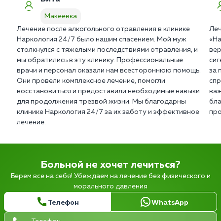
Макеевка
Лечение после алкогольного отравления в клинике
Леч
Наркология 24/7 было нашим спасением. Мой муж
«На
столкнулся с тяжелыми последствиями отравления, и
вер
мы обратились в эту клинику. Профессиональные
сиг
врачи и персонал оказали нам всестороннюю помощь.
за 
Они провели комплексное лечение, помогли
спр
восстановиться и предоставили необходимые навыки
важ
для продолжения трезвой жизни. Мы благодарны
бла
клинике Наркология 24/7 за их заботу и эффективное
про
лечение.
Больной не хочет лечиться?
Берем все на себя! Убеждаем на лечение без физического и
морального давления
Телефон
WhatsApp