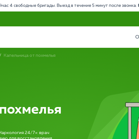
йчас 4 свободные бригады. Выезд в течение 5 минут после звонка:
О
Капельница от похмелья
 похмелья
Наркология 24/7»: врач
узию для восстановления