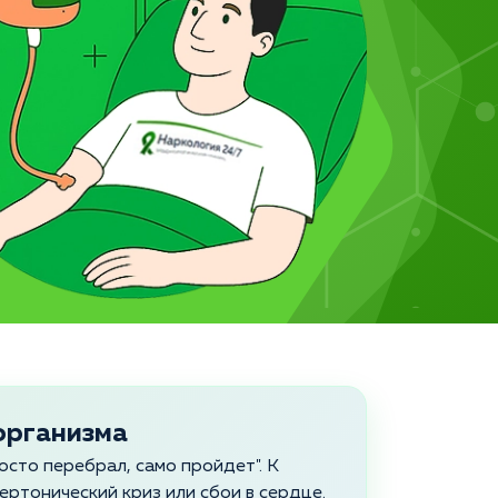
 организма
росто перебрал, само пройдет". К
ертонический криз или сбои в сердце.