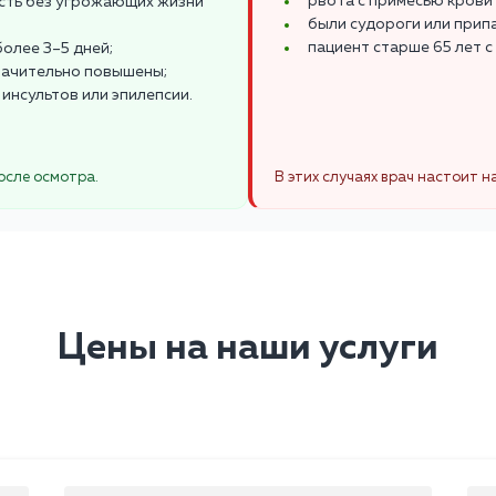
рвота с примесью крови 
ость без угрожающих жизни
были судороги или прип
пациент старше 65 лет 
олее 3–5 дней;
значительно повышены;
 инсультов или эпилепсии.
осле осмотра.
В этих случаях врач настоит н
Цены на наши услуги