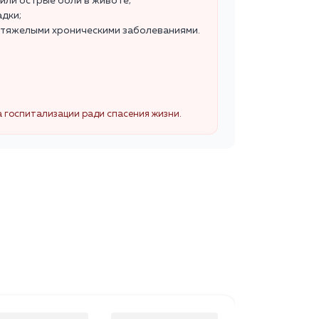
или острые боли в животе;
адки;
с тяжелыми хроническими заболеваниями.
а госпитализации ради спасения жизни.