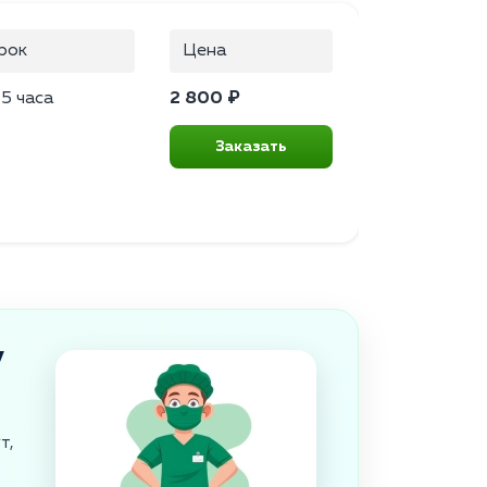
рок
Цена
.5 часа
2 800 ₽
Заказать
у
т,