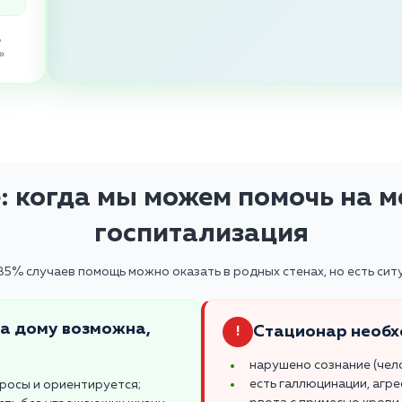
,
»
: когда мы можем помочь на ме
госпитализация
5% случаев помощь можно оказать в родных стенах, но есть ситу
на дому возможна,
Стационар необх
!
нарушено сознание (чело
есть галлюцинации, агре
просы и ориентируется;