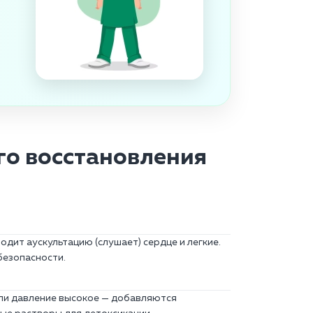
го восстановления
водит аускультацию (слушает) сердце и легкие.
безопасности.
сли давление высокое — добавляются