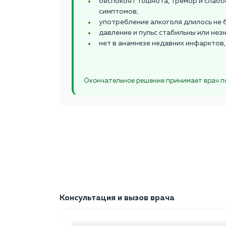
беспокоят тошнота, тремор и слаб
симптомов;
употребление алкоголя длилось не б
давление и пульс стабильны или не
нет в анамнезе недавних инфарктов,
Окончательное решение принимает врач п
Консультация и вызов врача