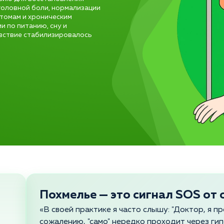
головной боли, нормализации
птомам и хроническим
 по питанию, сну и
вствие стабилизировалось
Похмелье — это сигнал SOS от
«В своей практике я часто слышу: "Доктор, я п
сожалению, "само" нередко проходит через гип