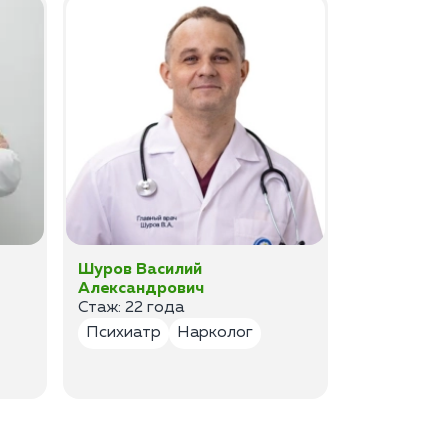
Шуров Василий
Шурова Ек
Александрович
Анатольев
Стаж: 22 года
Стаж:17 ле
Психиатр
Нарколог
Психиатр
Психотер