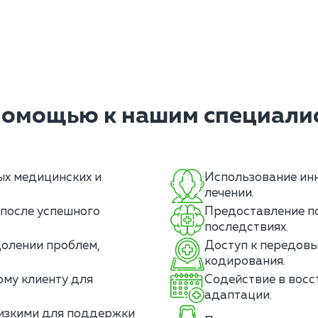
помощью к нашим специалис
ых медицинских и
Использование инн
лечении.
после успешного
Предоставление п
последствиях.
олении проблем,
Доступ к передовы
кодирования.
му клиенту для
Содействие в восс
адаптации.
лизкими для поддержки