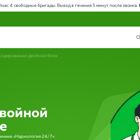
йчас 4 свободные бригады. Выезд в течение 5 минут после звонка:
О
Кодирование двойной блок
двойной
е
инике «Наркология 24/7»: