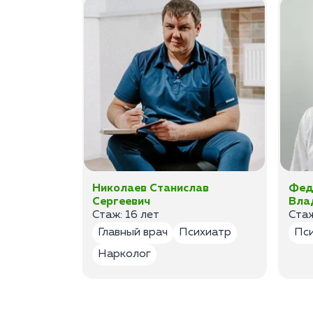
а
Николаев Станислав
Фед
Сергеевич
Вла
Стаж: 16 лет
Стаж
лог
Главный врач
Психиатр
Пс
Нарколог