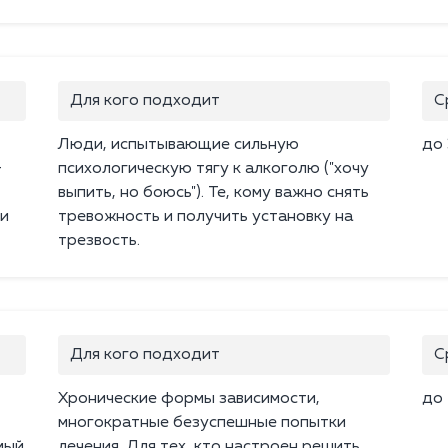
Для кого подходит
С
Люди, испытывающие сильную
до 
+
психологическую тягу к алкоголю ("хочу
выпить, но боюсь"). Те, кому важно снять
 и
тревожность и получить установку на
трезвость.
Для кого подходит
С
Хронические формы зависимости,
до 
многократные безуспешные попытки
мый
лечения. Для тех, кто настроен решить