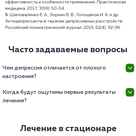
эффективность и особенности применения. Практическая
медицина. 2017; 3(99): 50-54.
Шаповаленко Е. А., Зоркин В. В., Голощёков И. А. и др.
Антидепрессанты в терапии депрессивных расстройств.
Российский психиатрический журнал. 2015; 6(24): 92-96.
Часто задаваемые вопросы
Чем депрессия отличается от плохого
настроения?
Депрессия характеризуется продолжительностью
Когда будут ощутимы первые результаты
симптомов (более двух недель), более интенсивным
лечения?
и устойчивым нарушением настроения. Она может
существенно затруднить выполнение привычных
Срок достижения первых результатов зависит от
задач, работу, социальное взаимодействие и
нескольких факторов.
личные отношения. Депрессия часто выражена
Лечение в стационаре
потерей аппетита или избыточным приемом пищи,
Тип и тяжесть депрессивного расстройства –