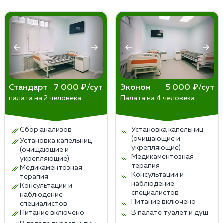
нарушением сна и усталостью. Заболевание имеет
некоторые формы заболевания плохо
более серьезные последствия для здоровья, может
поддаются терапии и требуют большего
привести к ухудшению физического и психического
времени для достижения значимых улучшений.
благополучия и повышает риск самоубийства.
Индивидуальные особенности пациента —
некоторым людям потребуется больше
времени, чтобы заметить улучшения в своем
состоянии.
Как правило, ощутимые результаты начинают
Стандарт
7 000 ₽/сут
Эконом
5 000 ₽/сут
палата на 2 человека
Палата на 4 человека
появляться в течение нескольких недель после
начала терапии. Однако, для полного
восстановления может потребоваться
Сбор анализов
Установка капельниц
продолжительное время — от нескольких
(очищающие и
Установка капельниц
месяцев до года и более.
укрепляющие)
(очищающие и
Медикаментозная
укрепляющие)
терапия
Медикаментозная
Консультации и
терапия
наблюдение
Консультации и
специалистов
наблюдение
Питание включено
специалистов
Питание включено
В палате туалет и душ