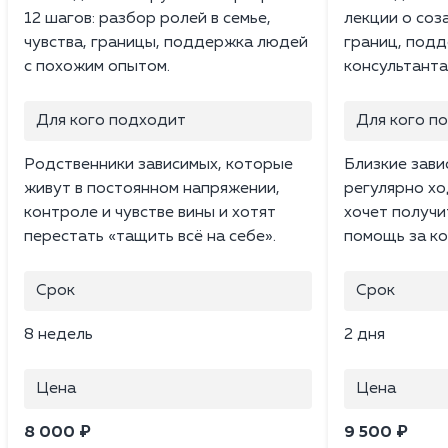
12 шагов: разбор ролей в семье,
лекции о соз
чувства, границы, поддержка людей
границ, подд
с похожим опытом.
консультанта
Для кого подходит
Для кого п
Родственники зависимых, которые
Близкие зави
живут в постоянном напряжении,
регулярно хо
контроле и чувстве вины и хотят
хочет получ
перестать «тащить всё на себе».
помощь за ко
Срок
Срок
8 недель
2 дня
Цена
Цена
8 000 ₽
9 500 ₽