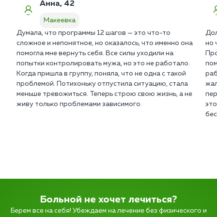
Анна, 42
Макеевка
Думала, что программы 12 шагов — это что-то
Дол
сложное и непонятное, но оказалось, что именно она
но 
помогла мне вернуть себя. Все силы уходили на
Про
попытки контролировать мужа, но это не работало.
пом
Когда пришла в группу, поняла, что не одна с такой
раб
проблемой. Потихоньку отпустила ситуацию, стала
жал
меньше тревожиться. Теперь строю свою жизнь, а не
пер
живу только проблемами зависимого.
это
бе
Больной не хочет лечиться?
Берем все на себя! Убеждаем на лечение без физического и