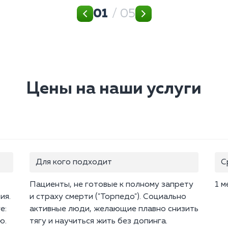
01
/ 05
Цены на наши услуги
Для кого подходит
С
Пациенты, не готовые к полному запрету
1 м
ия.
и страху смерти ("Торпедо"). Социально
е:
активные люди, желающие плавно снизить
ю.
тягу и научиться жить без допинга.