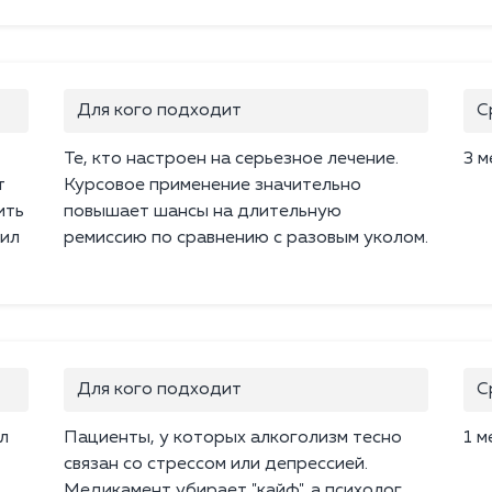
Для кого подходит
С
Те, кто настроен на серьезное лечение.
3 м
т
Курсовое применение значительно
ить
повышает шансы на длительную
пил
ремиссию по сравнению с разовым уколом.
Для кого подходит
С
л
Пациенты, у которых алкоголизм тесно
1 м
связан со стрессом или депрессией.
Медикамент убирает "кайф", а психолог