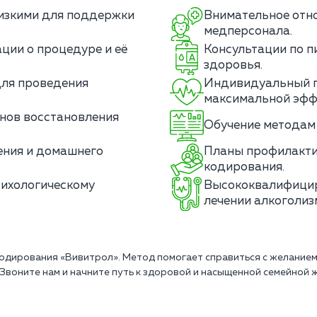
лизкими для поддержки
Внимательное отн
медперсонала.
ции о процедуре и её
Консультации по п
здоровья.
для проведения
Индивидуальный п
максимальной эфф
нов восстановления
Обучение методам 
ения и домашнего
Планы профилакти
кодирования.
сихологическому
Высококвалифицир
лечении алкоголиз
кодирования «Вивитрол». Метод помогает справиться с желание
Звоните нам и начните путь к здоровой и насыщенной семейной ж