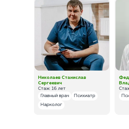
а
Николаев Станислав
Фед
Сергеевич
Вла
Стаж: 16 лет
Стаж
лог
Главный врач
Психиатр
Пс
Нарколог