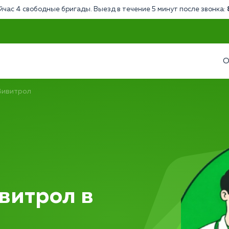
йчас 4 свободные бригады. Выезд в течение 5 минут после звонка:
О
Вивитрол
витрол в