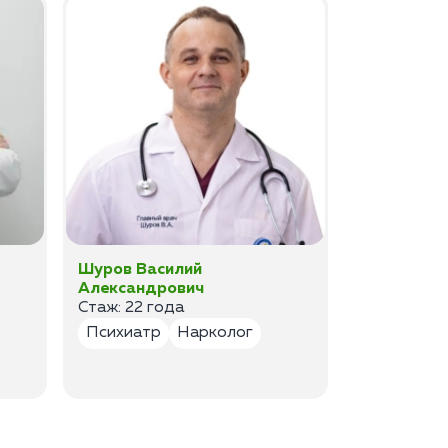
Шуров Василий
Шурова Ек
Александрович
Анатольев
Стаж: 22 года
Стаж:17 ле
Психиатр
Нарколог
Психиатр
Психотер