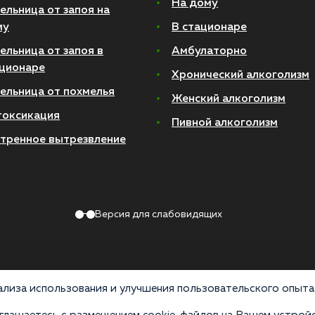
На дому
ельница от запоя на
му
В стационаре
ельница от запоя в
Амбулаторно
ционаре
Хронический алкоголизм
ельница от похмелья
Женский алкоголизм
токсикация
Пивной алкоголизм
тренное вытрезвление
Версия для слабовидящих
лиза использования и улучшения пользовательского опыта 
Политика конфиденциальности