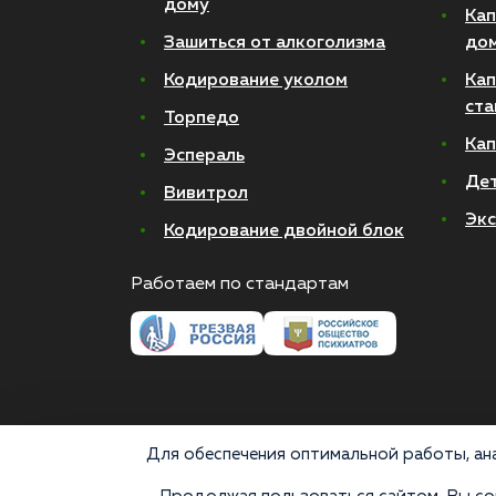
дому
Кап
Зашиться от алкоголизма
до
Кодирование уколом
Кап
ста
Торпедо
Кап
Эспераль
Де
Вивитрол
Экс
Кодирование двойной блок
Работаем по стандартам
Для обеспечения оптимальной работы, ана
© 2026 Все права защищены